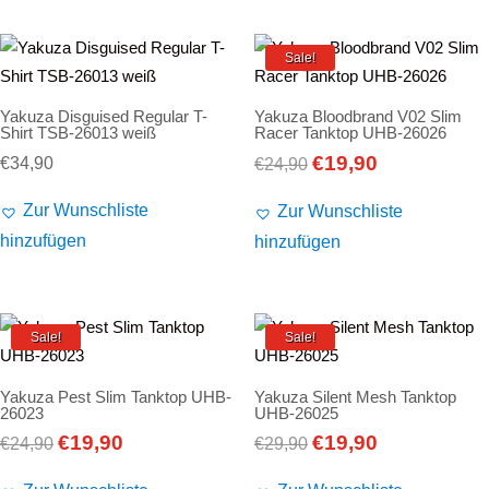
Sale!
Yakuza Disguised Regular T-
Yakuza Bloodbrand V02 Slim
Shirt TSB-26013 weiß
Racer Tanktop UHB-26026
€
19,90
Ursprünglicher
Aktueller
€
34,90
€
24,90
Preis
Preis
Zur Wunschliste
Zur Wunschliste
war:
ist:
hinzufügen
hinzufügen
€24,90
€19,90.
Sale!
Sale!
Yakuza Pest Slim Tanktop UHB-
Yakuza Silent Mesh Tanktop
26023
UHB-26025
€
19,90
€
19,90
Ursprünglicher
Aktueller
Ursprünglicher
Aktueller
€
24,90
€
29,90
Preis
Preis
Preis
Preis