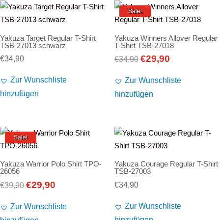
Sale!
Yakuza Target Regular T-Shirt
Yakuza Winners Allover Regular
TSB-27013 schwarz
T-Shirt TSB-27018
€
29,90
Ursprünglicher
Aktueller
€
34,90
€
34,90
Preis
Preis
Zur Wunschliste
Zur Wunschliste
war:
ist:
hinzufügen
hinzufügen
€34,90
€29,90.
Sale!
Yakuza Warrior Polo Shirt TPO-
Yakuza Courage Regular T-Shirt
26056
TSB-27003
€
29,90
Ursprünglicher
Aktueller
€
34,90
€
39,90
Preis
Preis
Zur Wunschliste
Zur Wunschliste
war:
ist:
hinzufügen