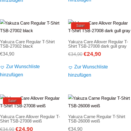
hinzufügen
€39,90
€29,90.
Sale!
Yakuza Care Regular T-Shirt
Yakuza Care Allover Regular T-
TSB-27002 black
Shirt TSB-27008 dark gull gray
€
24,90
Ursprünglicher
Aktueller
€
34,90
€
34,90
Preis
Preis
Zur Wunschliste
Zur Wunschliste
war:
ist:
hinzufügen
hinzufügen
€34,90
€24,90.
Sale!
Yakuza Care Allover Regular T-
Yakuza Carne Regular T-Shirt
Shirt TSB-27008 weiß
TSB-26008 weiß
€
24,90
Ursprünglicher
Aktueller
€
34,90
€
34,90