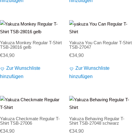
hinzufügen
hinzufügen
Alife and Kickin
Shorts
Jogginghose
Painful
Weste
Röcke
Queen Kerosin
Shorts
Yakuza Monkey Regular T-Shirt
Yakuza You Can Regular T-Shirt
Reell Jeans
Leggings
TSB-28016 gelb
TSB-27047
€
34,90
€
34,90
Spiral
Jeans
Zur Wunschliste
Zur Wunschliste
Sullen Clothing
hinzufügen
hinzufügen
Yakuza Checkmate Regular T-
Yakuza Behaving Regular T-
Shirt TSB-27006
Shirt TSB-27048 schwarz
€
34,90
€
34,90