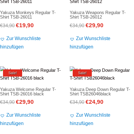
Yakuza Monkeys Regular T-
Yakuza Weapons Regular T-
Shirt TSB-26011
Shirt TSB-26012
€
19,90
€
29,90
Ursprünglicher
Aktueller
Ursprünglicher
Aktueller
€
34,90
€
34,90
Preis
Preis
Preis
Preis
Zur Wunschliste
Zur Wunschliste
war:
ist:
war:
ist:
hinzufügen
hinzufügen
€34,90
€19,90.
€34,90
€29,90.
Sale!
Sale!
Yakuza Welcome Regular T-
Yakuza Deep Down Regular T-
Shirt TSB-26016 black
Shirt TSB26046black
€
29,90
€
24,90
Ursprünglicher
Aktueller
Ursprünglicher
Aktueller
€
34,90
€
34,90
Preis
Preis
Preis
Preis
Zur Wunschliste
Zur Wunschliste
war:
ist:
war:
ist:
hinzufügen
hinzufügen
€34,90
€29,90.
€34,90
€24,90.