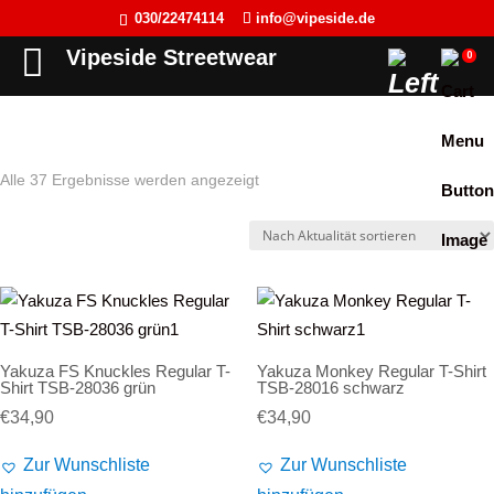
030/22474114
info@vipeside.de
Back
Back
Back
Back
Vipeside Streetwear
0
Cipo & Baxx
T-Shirt
T-Shirt
Frauen
Cordon Sport
Tank Top
Tank Top
Herren
Nach
Alle 37 Ergebnisse werden angezeigt
Hyraw Clothing
Longsleeve
Sweat-Jacken
Aktualität
Fact of Life
Jacken
Hoodie
sortiert
Picaldi
Sweat-Jacken
Pullover
Yakuza
Hoodie
Longsleeve
Yakuza FS Knuckles Regular T-
Yakuza Monkey Regular T-Shirt
JETLAG
Pullover
Jacken
Shirt TSB-28036 grün
TSB-28016 schwarz
€
34,90
€
34,90
Flex Fit
Jogginghose
Kleider
Zur Wunschliste
Zur Wunschliste
Liberty Wear
Jeans
Westen