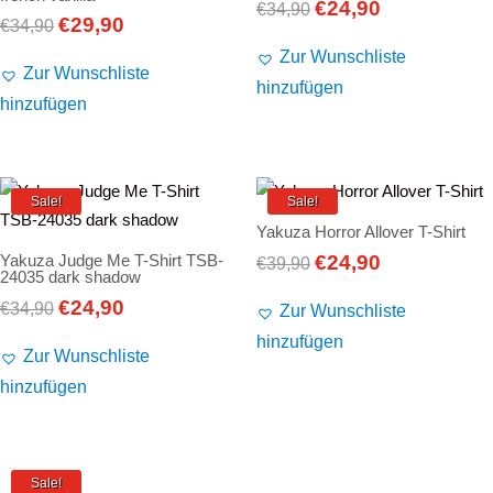
€
24,90
Ursprünglicher
Aktueller
€
34,90
€
29,90
Ursprünglicher
Aktueller
€
34,90
Preis
Preis
Preis
Preis
Zur Wunschliste
war:
ist:
Zur Wunschliste
war:
ist:
hinzufügen
€34,90
€24,90.
hinzufügen
€34,90
€29,90.
Sale!
Sale!
Yakuza Horror Allover T-Shirt
€
24,90
Yakuza Judge Me T-Shirt TSB-
Ursprünglicher
Aktueller
€
39,90
24035 dark shadow
Preis
Preis
€
24,90
Ursprünglicher
Aktueller
€
34,90
Zur Wunschliste
war:
ist:
Preis
Preis
hinzufügen
€39,90
€24,90.
Zur Wunschliste
war:
ist:
hinzufügen
€34,90
€24,90.
Sale!