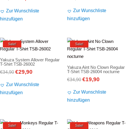
Preis
Preis
Zur Wunschliste
Zur Wunschliste
war:
ist:
hinzufügen
hinzufügen
€34,90
€24,90.
Sale!
Sale!
Yakuza System Allover Regular
T-Shirt TSB-26002
Yakuza Aint No Clown Regular
€
29,90
T-Shirt TSB-26004 nocturne
Ursprünglicher
Aktueller
€
34,90
€
19,90
Preis
Preis
Ursprünglicher
Aktueller
€
34,90
Zur Wunschliste
war:
ist:
Preis
Preis
Zur Wunschliste
hinzufügen
€34,90
€29,90.
war:
ist:
hinzufügen
€34,90
€19,90.
Sale!
Sale!