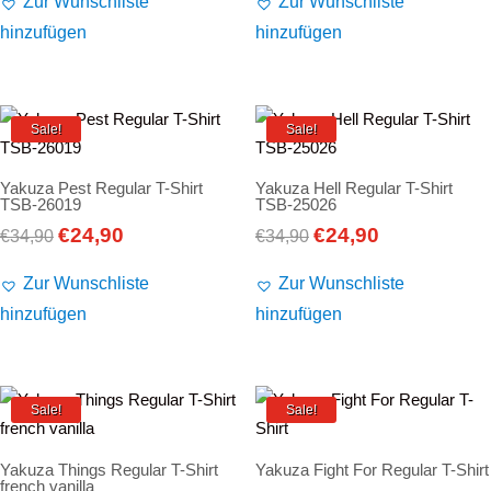
Zur Wunschliste
Zur Wunschliste
war:
ist:
war:
ist:
hinzufügen
hinzufügen
€24,90
€19,90.
€29,90
€19,90.
Sale!
Sale!
Yakuza Pest Regular T-Shirt
Yakuza Hell Regular T-Shirt
TSB-26019
TSB-25026
€
24,90
€
24,90
Ursprünglicher
Aktueller
Ursprünglicher
Aktueller
€
34,90
€
34,90
Preis
Preis
Preis
Preis
Zur Wunschliste
Zur Wunschliste
war:
ist:
war:
ist:
hinzufügen
hinzufügen
€34,90
€24,90.
€34,90
€24,90.
Sale!
Sale!
Yakuza Things Regular T-Shirt
Yakuza Fight For Regular T-Shirt
french vanilla