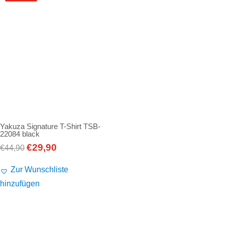
Yakuza Signature T-Shirt TSB-
22084 black
€
29,90
Ursprünglicher
Aktueller
€
44,90
Preis
Preis
Zur Wunschliste
war:
ist:
hinzufügen
€44,90
€29,90.