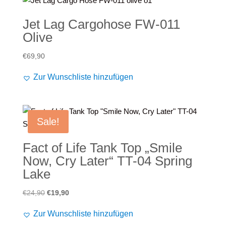
Jet Lag Cargohose FW-011
Olive
€
69,90
Zur Wunschliste hinzufügen
Sale!
Fact of Life Tank Top „Smile
Now, Cry Later“ TT-04 Spring
Lake
Ursprünglicher
Aktueller
€
24,90
€
19,90
Preis
Preis
Zur Wunschliste hinzufügen
war:
ist: