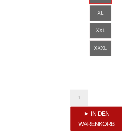
XL
XXL
XXXL
Yakuza
Winners
► IN DEN
WARENKORB
Allover