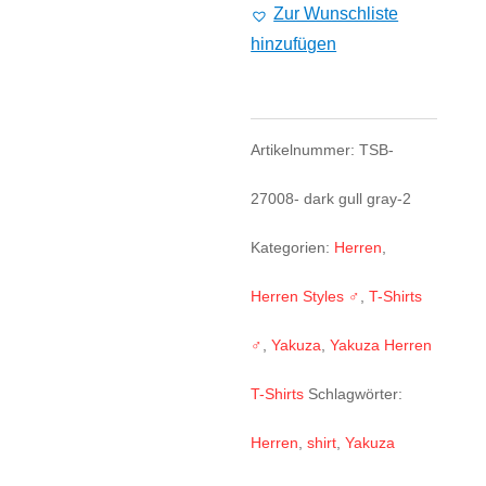
Regular
Zur Wunschliste
hinzufügen
T-
Shirt
TSB-
Artikelnummer:
TSB-
27018
27008- dark gull gray-2
Menge
Kategorien:
Herren
,
Herren Styles ♂
,
T-Shirts
♂
,
Yakuza
,
Yakuza Herren
T-Shirts
Schlagwörter:
Herren
,
shirt
,
Yakuza