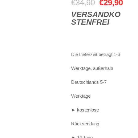
Ursprüngli
Aktu
€
34,90
€
29,90
Alife and Kickin
Shorts
Jogginghose
VERSANDKO
Preis
Prei
STENFREI
Painful
Weste
Röcke
war:
ist:
Queen Kerosin
Shorts
€34,90
€29,
Reell Jeans
Leggings
Die Lieferzeit beträgt 1-3
Spiral
Jeans
Werktage, außerhalb
Sullen Clothing
Deutschlands 5-7
Werktage
► kostenlose
Rücksendung
► 14 Tage