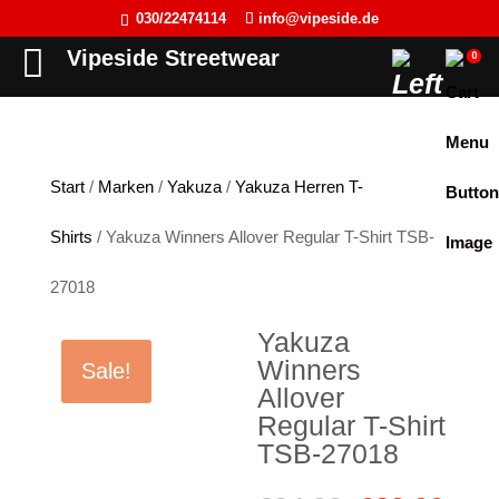
030/22474114
info@vipeside.de
Back
Back
Back
Back
Vipeside Streetwear
0
Cipo & Baxx
T-Shirt
T-Shirt
Frauen
Cordon Sport
Tank Top
Tank Top
Herren
Start
/
Marken
/
Yakuza
/
Yakuza Herren T-
Hyraw Clothing
Longsleeve
Sweat-Jacken
Shirts
/ Yakuza Winners Allover Regular T-Shirt TSB-
Fact of Life
Jacken
Hoodie
27018
Picaldi
Sweat-Jacken
Pullover
Yakuza
Yakuza
Hoodie
Longsleeve
Winners
Sale!
JETLAG
Pullover
Jacken
Allover
Regular T-Shirt
Flex Fit
Jogginghose
Kleider
TSB-27018
Liberty Wear
Jeans
Westen