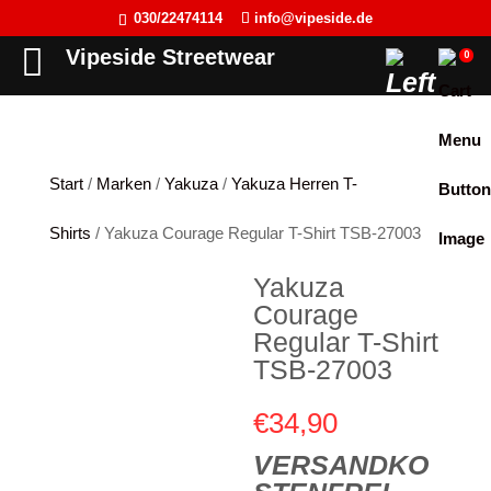
030/22474114
info@vipeside.de
Back
Back
Back
Back
Vipeside Streetwear
0
Cipo & Baxx
T-Shirt
T-Shirt
Frauen
Cordon Sport
Tank Top
Tank Top
Herren
Start
/
Marken
/
Yakuza
/
Yakuza Herren T-
Hyraw Clothing
Longsleeve
Sweat-Jacken
Shirts
/ Yakuza Courage Regular T-Shirt TSB-27003
Fact of Life
Jacken
Hoodie
Yakuza
Picaldi
Sweat-Jacken
Pullover
Courage
Yakuza
Hoodie
Longsleeve
Regular T-Shirt
TSB-27003
JETLAG
Pullover
Jacken
€
34,90
Flex Fit
Jogginghose
Kleider
VERSANDKO
Liberty Wear
Jeans
Westen