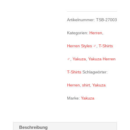
TSB-
27003
Artikelnummer:
TSB-27003
Menge
Kategorien:
Herren
,
Herren Styles ♂
,
T-Shirts
♂
,
Yakuza
,
Yakuza Herren
T-Shirts
Schlagwörter:
Herren
,
shirt
,
Yakuza
Marke:
Yakuza
Beschreibung