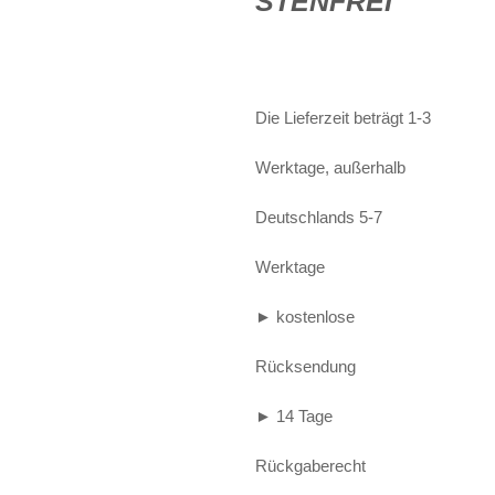
STENFREI
Alife and Kickin
Shorts
Jogginghose
Painful
Weste
Röcke
Die Lieferzeit beträgt 1-3
Queen Kerosin
Shorts
Reell Jeans
Leggings
Werktage, außerhalb
Spiral
Jeans
Deutschlands 5-7
Sullen Clothing
Werktage
► kostenlose
Rücksendung
► 14 Tage
Rückgaberecht