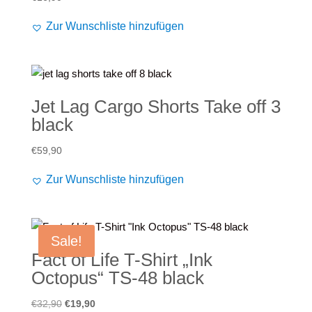
Zur Wunschliste hinzufügen
Jet Lag Cargo Shorts Take off 3
black
€
59,90
Zur Wunschliste hinzufügen
Sale!
Fact of Life T-Shirt „Ink
Octopus“ TS-48 black
Ursprünglicher
Aktueller
€
32,90
€
19,90