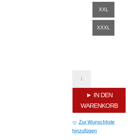
XXL
XXXL
Yakuza
Courage
► IN DEN
WARENKORB
Regular
T-
Zur Wunschliste
hinzufügen
Shirt