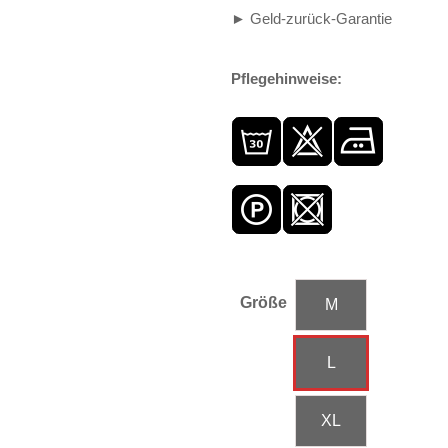
► Geld-zurück-Garantie
Pflegehinweise:
Größe
M
L
XL