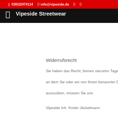
030/22474114
info@vipeside.de
Back
Back
Back
Back
Vipeside Streetwear
Cipo & Baxx
T-Shirt
T-Shirt
Frauen
Cordon Sport
Tank Top
Tank Top
Herren
Hyraw Clothing
Longsleeve
Sweat-Jacken
Fact of Life
Jacken
Hoodie
Widerrufsrecht
Picaldi
Sweat-Jacken
Pullover
Sie haben das Recht, binnen vierzehn Tage
Yakuza
Hoodie
Longsleeve
an dem Sie oder ein von Ihnen benannter Dr
JETLAG
Pullover
Jacken
auszuüben, müssen Sie uns
Flex Fit
Jogginghose
Kleider
Vipeside Inh. Kristin Jäckelmann
Liberty Wear
Jeans
Westen