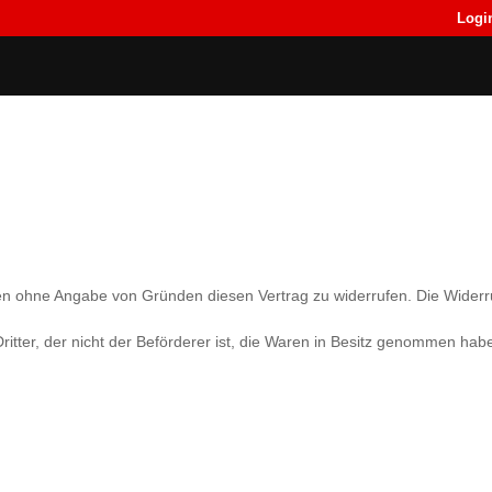
Logi
Back
Back
T-Shirts
T-Shirts
n ohne Angabe von Gründen diesen Vertrag zu widerrufen. Die Widerru
itter, der nicht der Beförderer ist, die Waren in Besitz genommen hab