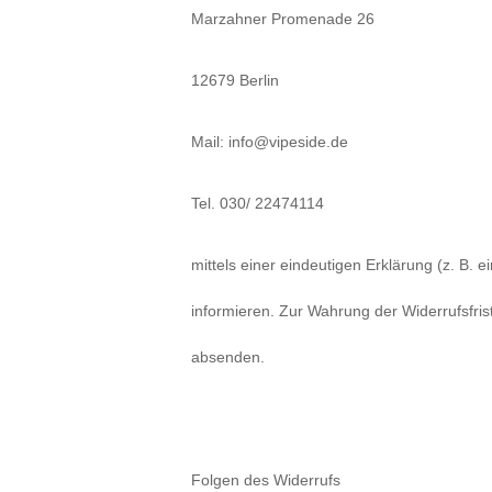
Alife and Kickin
Shorts
Jogginghose
Marzahner Promenade 26
Painful
Weste
Röcke
12679 Berlin
Queen Kerosin
Shorts
Mail: info@vipeside.de
Reell Jeans
Leggings
Spiral
Jeans
Tel. 030/ 22474114
Sullen Clothing
mittels einer eindeutigen Erklärung (z. B. e
informieren. Zur Wahrung der Widerrufsfrist
absenden.
Folgen des Widerrufs