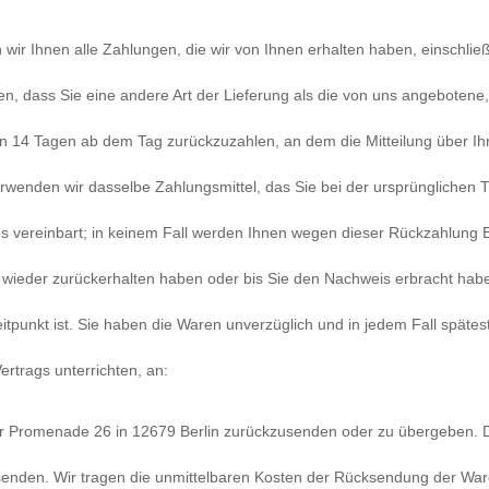
wir Ihnen alle Zahlungen, die wir von Ihnen erhalten haben, einschlie
en, dass Sie eine andere Art der Lieferung als die von uns angebotene,
n 14 Tagen ab dem Tag zurückzuzahlen, an dem die Mitteilung über Ihr
wenden wir dasselbe Zahlungsmittel, das Sie bei der ursprünglichen T
s vereinbart; in keinem Fall werden Ihnen wegen dieser Rückzahlung E
 wieder zurückerhalten haben oder bis Sie den Nachweis erbracht hab
itpunkt ist. Sie haben die Waren unverzüglich und in jedem Fall späte
rtrags unterrichten, an:
r Promenade 26 in 12679 Berlin zurückzusenden oder zu übergeben. Di
bsenden. Wir tragen die unmittelbaren Kosten der Rücksendung der War