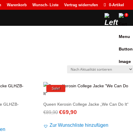
n
Warenkorb
Wunsch- Liste
Vertrag widerrufen
0-Artikel
0
Sale!
ke GLHZB-
Queen Kerosin College Jacke „We Can Do It“
€
69,90
Ursprünglicher
Aktueller
€
89,90
Preis
Preis
Zur Wunschliste hinzufügen
war:
ist:
gen