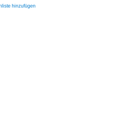
Preis
liste hinzufügen
ist:
0
€59,90.