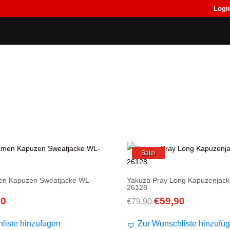
Logi
Back
Back
T-Shirts
T-Shirts
Sale!
en Kapuzen Sweatjacke WL-
Yakuza Pray Long Kapuzenjac
26128
90
€
59,90
nglicher
Aktueller
Ursprünglicher
Aktueller
€
79,90
Preis
Preis
Preis
liste hinzufügen
Zur Wunschliste hinzufü
ist:
war:
ist: