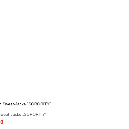
0
€59,90.
€79,90
€59,90.
weat-Jacke „SORORITY“
90
nglicher
Aktueller