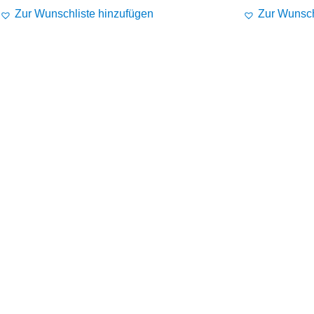
Preis
Preis
Preis
Zur Wunschliste hinzufügen
Zur Wunsch
war:
ist:
war:
€79,99
€59,99.
€89,9