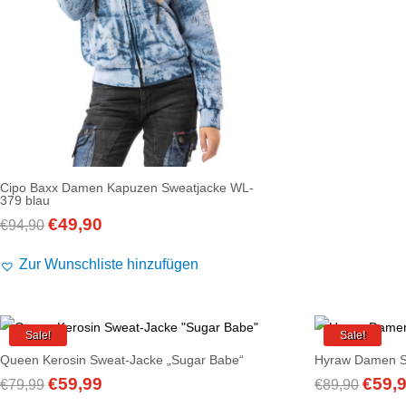
Alife and Kickin
Shorts
Jogginghose
€94,9
Painful
Weste
Röcke
Queen Kerosin
Shorts
Reell Jeans
Leggings
Spiral
Jeans
Cipo Baxx Damen Kapuzen Sweatjacke WL-
Sullen Clothing
379 blau
€
49,90
Ursprünglicher
Aktueller
€
94,90
Preis
Preis
Zur Wunschliste hinzufügen
war:
ist:
€94,90
€49,90.
Sale!
Sale!
Queen Kerosin Sweat-Jacke „Sugar Babe“
Hyraw Damen S
€
59,99
€
59,
Ursprünglicher
Aktueller
Ursprü
€
79,99
€
89,90