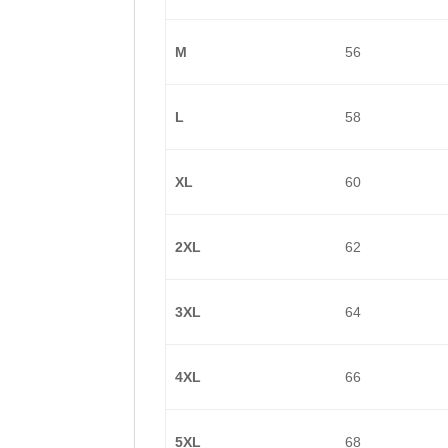
M
56
L
58
XL
60
2XL
62
3XL
64
4XL
66
5XL
68