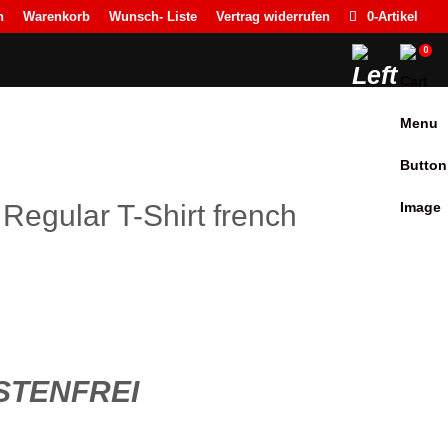
n
Warenkorb
Wunsch- Liste
Vertrag widerrufen
0-Artikel
0
Regular T-Shirt french
icher
ueller
is
TENFREI
9,90.