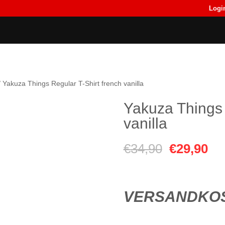
Logi
Back
Back
T-Shirts
T-Shirts
 Yakuza Things Regular T-Shirt french vanilla
Yakuza Things 
vanilla
Ursprüngl
Akt
€
34,90
€
29,90
Preis
Pre
war:
ist:
VERSANDKOS
€34,90
€2