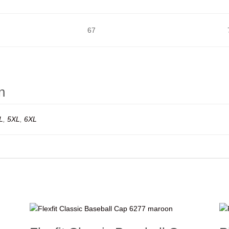
67
n
L
,
5XL
,
6XL