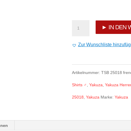
Yakuza
► IN DEN
Things
Zur Wunschliste hinzufü
Regular
T-
Artikelnummer:
TSB 25018 frenc
Shirt
Shirts ♂
,
Yakuza
,
Yakuza Herren
french
25018
,
Yakuza
Marke:
Yakuza
vanilla
Menge
onen