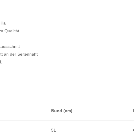
lla
za Qualität
ausschnitt
tt an der Seitennaht
XL
Bund (cm)
51