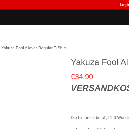
Logi
Back
Back
T-Shirts
T-Shirts
 Yakuza Fool Allover Regular T-Shirt
Yakuza Fool Al
€
34,90
VERSANDKOS
Die Lieferzeit beträgt 1-3 Wer