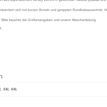
 präsentiert sich mit kurzen Ärmeln und gerippten Rundhalsausschnitt. Ve
t. Bitte beachte die Größenangaben und unsere Waschanleitung.
XL
n
L
,
5XL
,
6XL