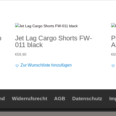
p
Jet Lag Cargo Shorts FW-
P
011 black
A
€
59,90
€
6
Zur Wunschliste hinzufügen
nd
Widerrufsrecht
AGB
Datenschutz
Im