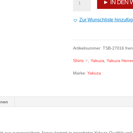
Yakuza
► IN DEN
Fool
Zur Wunschliste hinzufü
Allover
Regular
Artikelnummer:
TSB-27016 frenc
T-
Shirts ♂
,
Yakuza
,
Yakuza Herren
Shirt
Marke:
Yakuza
Menge
onen
t aus superweichem Jersey kommt in gewohnter Yakuza Qualität und prä