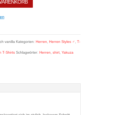
 WARENKORB
gen
h vanilla
Kategorien:
Herren
,
Herren Styles ♂
,
T-
 T-Shirts
Schlagwörter:
Herren
,
shirt
,
Yakuza
sentiert sich im stylish, lockerem Schnitt