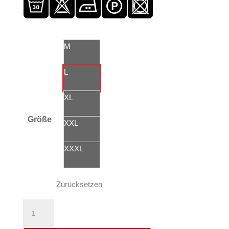
M
L
XL
Größe
XXL
XXXL
Zurücksetzen
Yakuza