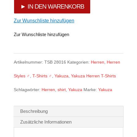
Monkey
► IN DEN WARENKORB
Regular
Zur Wunschliste hinzufügen
T-
Zur Wunschliste hinzufügen
Shirt
TSB-
Artikelnummer:
TSB 28016
Kategorien:
Herren
,
Herren
28016
Styles ♂
,
T-Shirts ♂
,
Yakuza
,
Yakuza Herren T-Shirts
gelb
Schlagwörter:
Herren
,
shirt
,
Yakuza
Marke:
Yakuza
Menge
Beschreibung
Zusätzliche Informationen