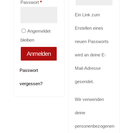
Erforderlich
Passwort
*
Alife and Kickin
Shorts
Jogginghose
Ein Link zum
Painful
Weste
Röcke
Erstellen eines
Angemeldet
Queen Kerosin
Shorts
bleiben
neuen Passworts
Reell Jeans
Leggings
Anmelden
wird an deine E-
Spiral
Jeans
Mail-Adresse
Sullen Clothing
Passwort
gesendet.
vergessen?
Wir verwenden
deine
personenbezogenen