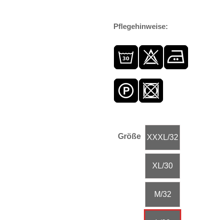
Pflegehinweise:
Größe
XXXL/32
XL/30
M/32