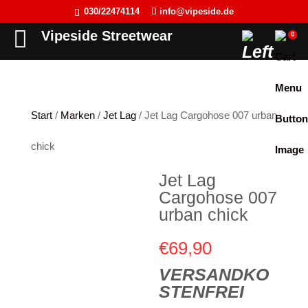
030/22474114
info@vipeside.de
Back
Back
Back
Back
Vipeside Streetwear
0
Cipo & Baxx
T-Shirt
T-Shirt
Frauen
Cordon Sport
Tank Top
Tank Top
Herren
Start
/
Marken
/
Jet Lag
/ Jet Lag Cargohose 007 urban
Hyraw Clothing
Longsleeve
Sweat-Jacken
chick
Fact of Life
Jacken
Hoodie
Jet Lag
Picaldi
Sweat-Jacken
Pullover
Cargohose 007
Yakuza
Hoodie
Longsleeve
urban chick
JETLAG
Pullover
Jacken
€
69,90
Flex Fit
Jogginghose
Kleider
VERSANDKO
STENFREI
Liberty Wear
Jeans
Westen