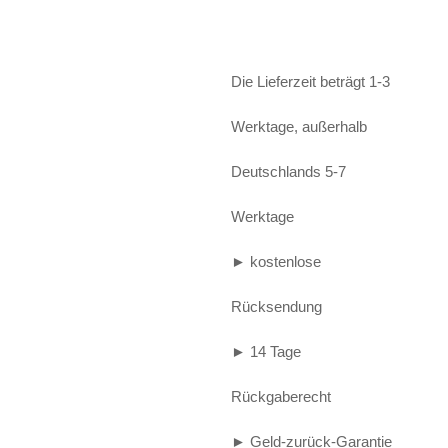
Alife and Kickin
Shorts
Jogginghose
Painful
Weste
Röcke
Die Lieferzeit beträgt 1-3
Queen Kerosin
Shorts
Werktage, außerhalb
Reell Jeans
Leggings
Deutschlands 5-7
Spiral
Jeans
Werktage
Sullen Clothing
► kostenlose
Rücksendung
► 14 Tage
Rückgaberecht
► Geld-zurück-Garantie