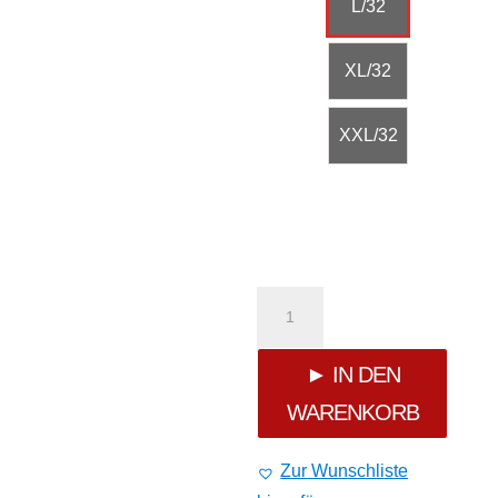
L/32
XL/32
XXL/32
Jet
Lag
► IN DEN
WARENKORB
Cargohose
007
Zur Wunschliste