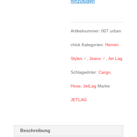
hinzufügen
urban
chick
Menge
Artikelnummer:
007 urban
chick
Kategorien:
Herren
Styles ♂
,
Jeans ♂
,
Jet Lag
Schlagwörter:
Cargo
,
Hose
,
JetLag
Marke:
JETLAG
Beschreibung