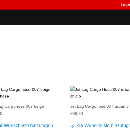
Logi
Back
Back
T-Shirts
T-Shirts
ag Cargohose 007 beige
Jet Lag Cargohose 007 urban ch
90
€
69,90
ur Wunschliste hinzufügen
Zur Wunschliste hinzufüg