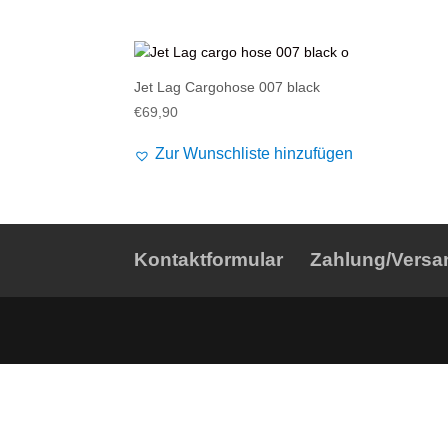
Alife and Kickin
Shorts
Jogginghose
Painful
Weste
Röcke
Jet Lag Cargohose 007 black
Queen Kerosin
Shorts
€
69,90
Reell Jeans
Leggings
Zur Wunschliste hinzufügen
Spiral
Jeans
Sullen Clothing
Kontaktformular
Zahlung/Versa