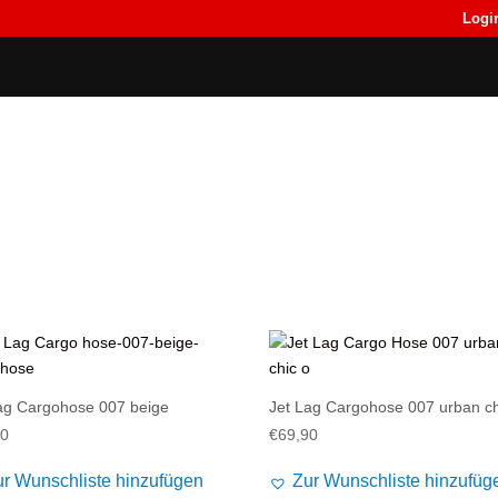
Logi
Back
Back
T-Shirts
T-Shirts
ag Cargohose 007 beige
Jet Lag Cargohose 007 urban ch
90
€
69,90
ur Wunschliste hinzufügen
Zur Wunschliste hinzufüg