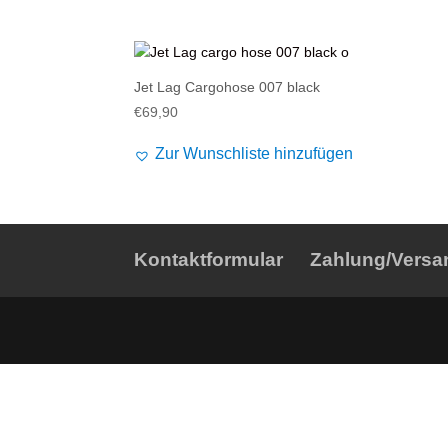
Alife and Kickin
Shorts
Jogginghose
Painful
Weste
Röcke
Jet Lag Cargohose 007 black
Queen Kerosin
Shorts
€
69,90
Reell Jeans
Leggings
Zur Wunschliste hinzufügen
Spiral
Jeans
Sullen Clothing
Kontaktformular
Zahlung/Versa