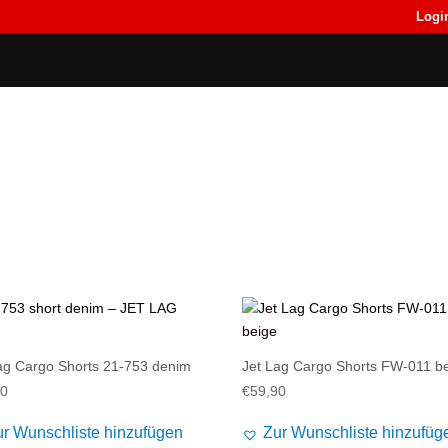
Logi
Back
Back
T-Shirts
T-Shirts
ität
rt
ag Cargo Shorts 21-753 denim
Jet Lag Cargo Shorts FW-011 b
90
€
59,90
ur Wunschliste hinzufügen
Zur Wunschliste hinzufüg