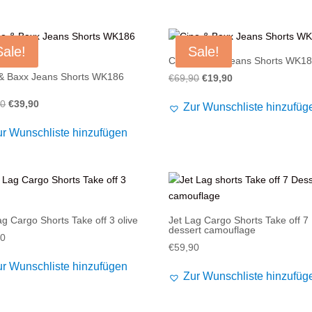
Sale!
Sale!
Cipo & Baxx Jeans Shorts WK1
& Baxx Jeans Shorts WK186
Ursprünglicher
Aktueller
€
69,90
€
19,90
Preis
Preis
Ursprünglicher
Aktueller
90
€
39,90
Zur Wunschliste hinzufüg
war:
ist:
Preis
Preis
€69,90
€19,90.
ur Wunschliste hinzufügen
war:
ist:
€69,90
€39,90.
ag Cargo Shorts Take off 3 olive
Jet Lag Cargo Shorts Take off 7
dessert camouflage
90
€
59,90
ur Wunschliste hinzufügen
Zur Wunschliste hinzufüg