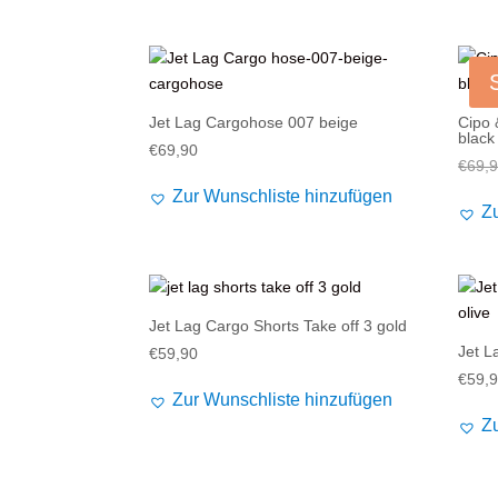
Alife and Kickin
Shorts
Jogginghose
Painful
Weste
Röcke
Queen Kerosin
Shorts
Jet Lag Cargohose 007 beige
Cipo 
black
€
69,90
Reell Jeans
Leggings
€
69,
Zur Wunschliste hinzufügen
Spiral
Jeans
Z
Sullen Clothing
Jet Lag Cargo Shorts Take off 3 gold
Jet L
€
59,90
€
59,
Zur Wunschliste hinzufügen
Z