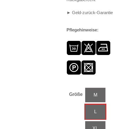
► Geld-zurück-Garantie
Pflegehinweise:
Größe
M
L
XL