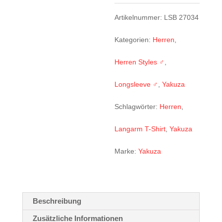
27034
Artikelnummer:
LSB 27034
schwarz
Kategorien:
Herren
,
Menge
Herren Styles ♂
,
Longsleeve ♂
,
Yakuza
Schlagwörter:
Herren
,
Langarm T-Shirt
,
Yakuza
Marke:
Yakuza
Beschreibung
Zusätzliche Informationen