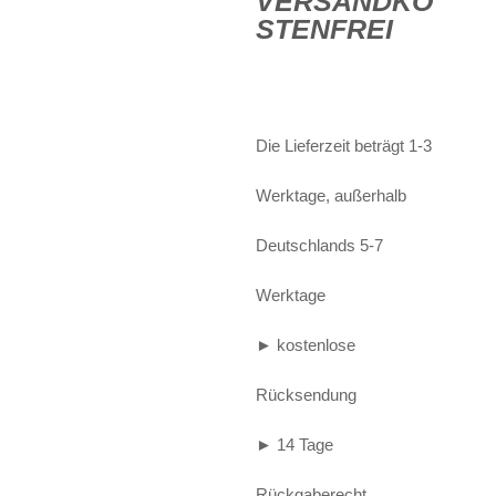
VERSANDKO
STENFREI
Alife and Kickin
Shorts
Jogginghose
Painful
Weste
Röcke
Queen Kerosin
Shorts
Die Lieferzeit beträgt 1-3
Reell Jeans
Leggings
Werktage, außerhalb
Spiral
Jeans
Deutschlands 5-7
Sullen Clothing
Werktage
► kostenlose
Rücksendung
► 14 Tage
Rückgaberecht