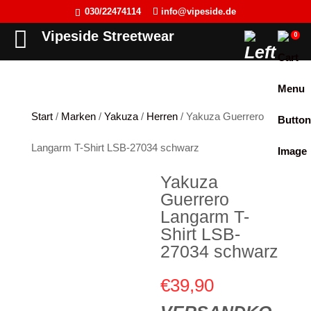
030/22474114
info@vipeside.de
Back
Back
Back
Back
Vipeside Streetwear
0
Cipo & Baxx
T-Shirt
T-Shirt
Frauen
Cordon Sport
Tank Top
Tank Top
Herren
Start
/
Marken
/
Yakuza
/
Herren
/ Yakuza Guerrero
Hyraw Clothing
Longsleeve
Sweat-Jacken
Langarm T-Shirt LSB-27034 schwarz
Fact of Life
Jacken
Hoodie
Yakuza
Picaldi
Sweat-Jacken
Pullover
Guerrero
Yakuza
Hoodie
Longsleeve
Langarm T-
Shirt LSB-
JETLAG
Pullover
Jacken
27034 schwarz
Flex Fit
Jogginghose
Kleider
€
39,90
Liberty Wear
Jeans
Westen