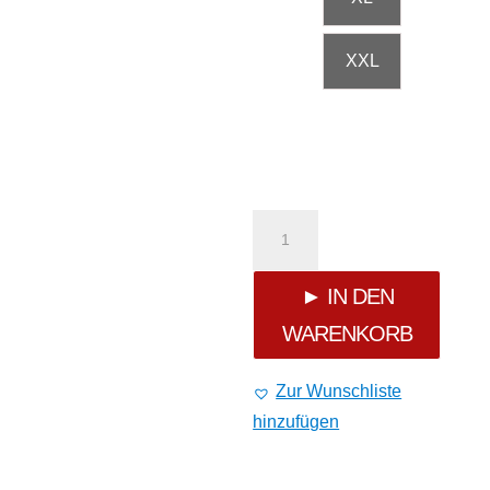
XXL
Yakuza
Guerrero
► IN DEN
WARENKORB
Langarm
T-
Zur Wunschliste
hinzufügen
Shirt
LSB-