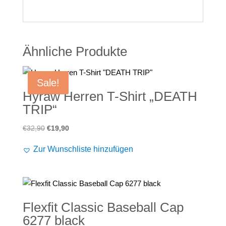
Ähnliche Produkte
Sale!
Hyraw Herren T-Shirt „DEATH
TRIP“
Ursprünglicher
Aktueller
€
32,90
€
19,90
Preis
Preis
Zur Wunschliste hinzufügen
war:
ist:
€32,90
€19,90.
Flexfit Classic Baseball Cap
6277 black