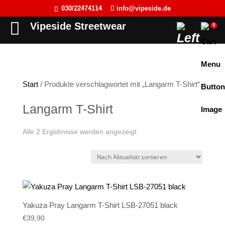
030/22474114
info@vipeside.de
Back
Back
Back
Back
Vipeside Streetwear
0
Cipo & Baxx
T-Shirt
T-Shirt
Frauen
Cordon Sport
Tank Top
Tank Top
Herren
Start
/ Produkte verschlagwortet mit „Langarm T-Shirt“
Hyraw Clothing
Longsleeve
Sweat-Jacken
Langarm T-Shirt
Fact of Life
Jacken
Hoodie
Nach
Alle 2 Ergebnisse werden angezeigt
Picaldi
Sweat-Jacken
Pullover
Yakuza
Hoodie
Longsleeve
Aktualität
JETLAG
Pullover
Jacken
sortiert
Flex Fit
Jogginghose
Kleider
Yakuza Pray Langarm T-Shirt LSB-27051 black
Liberty Wear
Jeans
Westen
€
39,90