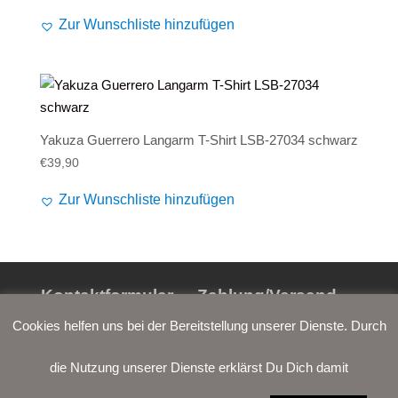
Alife and Kickin
Shorts
Jogginghose
Zur Wunschliste hinzufügen
Painful
Weste
Röcke
Queen Kerosin
Shorts
Reell Jeans
Leggings
Yakuza Guerrero Langarm T-Shirt LSB-27034 schwarz
€
39,90
Spiral
Jeans
Zur Wunschliste hinzufügen
Sullen Clothing
Kontaktformular
Zahlung/Versand
Cookies helfen uns bei der Bereitstellung unserer Dienste. Durch
Widerrufsrecht
AGB
die Nutzung unserer Dienste erklärst Du Dich damit
Datenschutz
Impressum