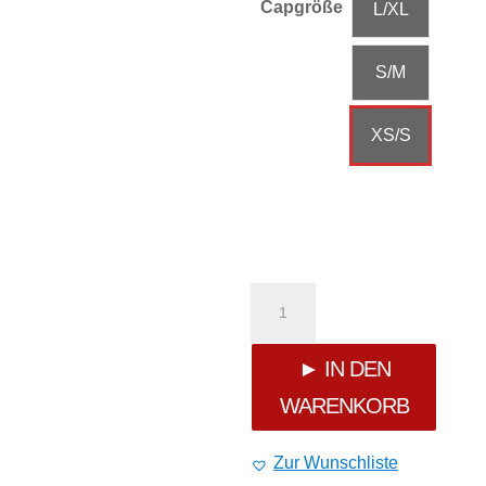
Capgröße
L/XL
S/M
XS/S
Flexfit
Classic
► IN DEN
WARENKORB
Baseball
Cap
Zur Wunschliste