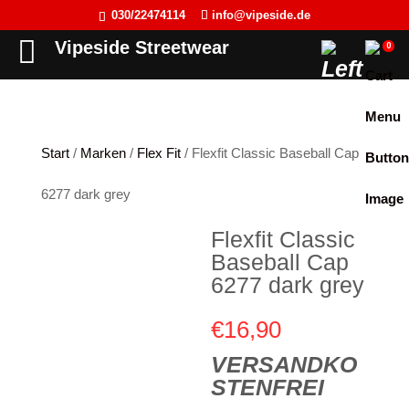
030/22474114
info@vipeside.de
Back
Back
Back
Back
Vipeside Streetwear
0
Cipo & Baxx
T-Shirt
T-Shirt
Frauen
Cordon Sport
Tank Top
Tank Top
Herren
Start
/
Marken
/
Flex Fit
/ Flexfit Classic Baseball Cap
Hyraw Clothing
Longsleeve
Sweat-Jacken
6277 dark grey
Fact of Life
Jacken
Hoodie
Flexfit Classic
Picaldi
Sweat-Jacken
Pullover
Baseball Cap
Yakuza
Hoodie
Longsleeve
6277 dark grey
JETLAG
Pullover
Jacken
€
16,90
Flex Fit
Jogginghose
Kleider
VERSANDKO
STENFREI
Liberty Wear
Jeans
Westen