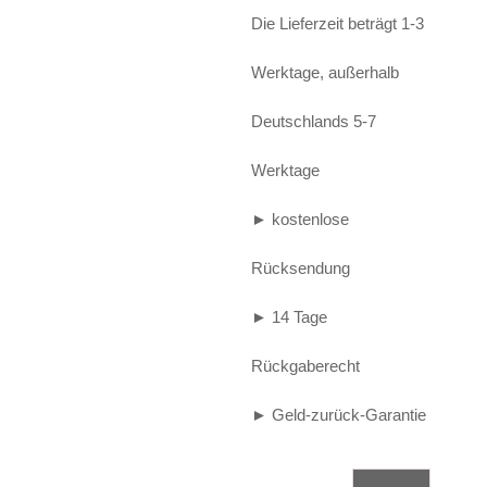
Die Lieferzeit beträgt 1-3
Alife and Kickin
Shorts
Jogginghose
Werktage, außerhalb
Painful
Weste
Röcke
Queen Kerosin
Shorts
Deutschlands 5-7
Reell Jeans
Leggings
Werktage
Spiral
Jeans
► kostenlose
Sullen Clothing
Rücksendung
► 14 Tage
Rückgaberecht
► Geld-zurück-Garantie