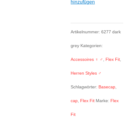
hinzufügen
6277
dark
grey
Artikelnummer:
6277 dark
Menge
grey
Kategorien:
Accessoires ♀ ♂
,
Flex Fit
,
Herren Styles ♂
Schlagwörter:
Basecap
,
cap
,
Flex Fit
Marke:
Flex
Fit