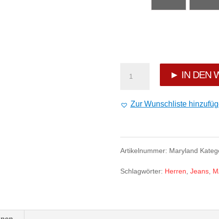
PICALDI
► IN DEN
ZICCO
Zur Wunschliste hinzufü
472
JEANS
Artikelnummer:
Maryland
Kateg
-
Schlagwörter:
Herren
,
Jeans
,
M
MARYLAND
Menge
onen