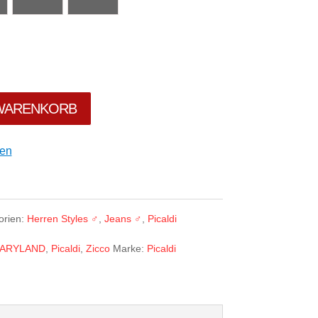
 WARENKORB
gen
orien:
Herren Styles ♂
,
Jeans ♂
,
Picaldi
ARYLAND
,
Picaldi
,
Zicco
Marke:
Picaldi