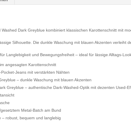
d Washed Dark Greyblue kombiniert klassischen Karottenschnitt mit mo
ssige Silhouette. Die dunkle Waschung mit blauen Akzenten verleiht d
für Langlebigkeit und Bewegungsfreiheit – ideal für lässige Alltags-Loo
im angesagten Karottenschnitt
5-Pocket-Jeans mit verstärkten Nähten
Greyblue – dunkle Waschung mit blauen Akzenten
rk Greyblue – authentische Dark-Washed-Optik mit dezenten Used-Ef
tansicht
asche
ufgesetztem Metal-Batch am Bund
 – robust, bequem und langlebig