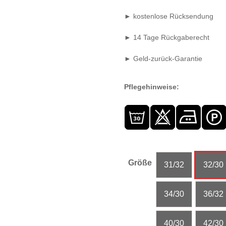
► kostenlose Rücksendung
► 14 Tage Rückgaberecht
► Geld-zurück-Garantie
Pflegehinweise:
Größe
31/32
32/30
34/30
36/32
40/30
42/30