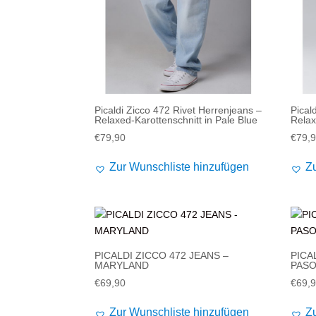
Alife and Kickin
Shorts
Jogginghose
Painful
Weste
Röcke
Queen Kerosin
Shorts
Reell Jeans
Leggings
Picaldi Zicco 472 Rivet Herrenjeans –
Pical
Relaxed-Karottenschnitt in Pale Blue
Relax
Spiral
Jeans
€
79,90
€
79,
Sullen Clothing
Zur Wunschliste hinzufügen
Z
PICALDI ZICCO 472 JEANS –
PICA
MARYLAND
PASO
€
69,90
€
69,
Zur Wunschliste hinzufügen
Z