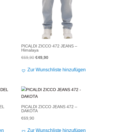
PICALDI ZICCO 472 JEANS –
Himalaya
Ursprünglicher
Aktueller
€
69,90
€
49,90
Preis
Preis
Zur Wunschliste hinzufügen
war:
ist:
€69,90
€49,90.
EL
PICALDI ZICCO JEANS 472 –
DAKOTA
€
69,90
en
Zur Wunschliste hinzufügen