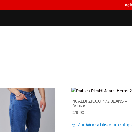
Logi
Back
Back
T-Shirts
T-Shirts
PICALDI ZICCO 472 JEANS –
Pathica
€
79,90
Zur Wunschliste hinzufüg