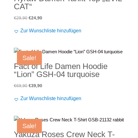
CAT“
Ursprünglicher
Aktueller
€
29,90
€
24,90
Preis
Preis
Zur Wunschliste hinzufügen
war:
ist:
€29,90
€24,90.
Sale!
Fact of Life Damen Hoodie
“Lion” GSH-04 turquoise
Ursprünglicher
Aktueller
€
69,90
€
39,90
Preis
Preis
Zur Wunschliste hinzufügen
war:
ist:
€69,90
€39,90.
Sale!
Yakuza Roses Crew Neck T-