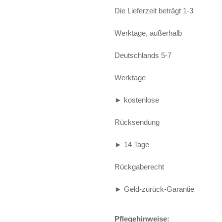
Die Lieferzeit beträgt 1-3
Alife and Kickin
Shorts
Jogginghose
Werktage, außerhalb
Painful
Weste
Röcke
Queen Kerosin
Shorts
Deutschlands 5-7
Reell Jeans
Leggings
Werktage
Spiral
Jeans
► kostenlose
Sullen Clothing
Rücksendung
► 14 Tage
Rückgaberecht
► Geld-zurück-Garantie
Pflegehinweise: