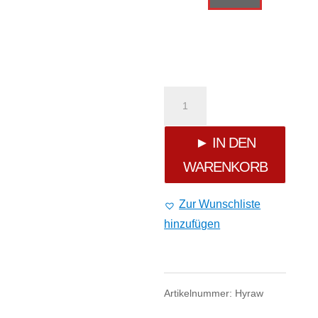
Hyraw
"Metalhead"
► IN DEN
WARENKORB
Shorty
Menge
Zur Wunschliste
hinzufügen
Artikelnummer:
Hyraw