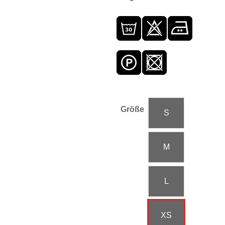
Größe
S
M
L
XS