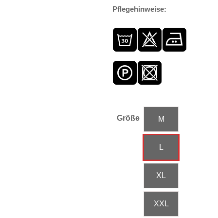
Pflegehinweise:
Größe
M
L
XL
XXL