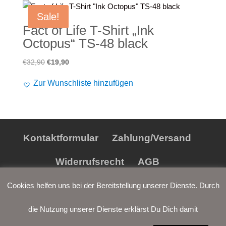
Sale!
Fact of Life T-Shirt „Ink
Octopus“ TS-48 black
Ursprünglicher
Aktueller
€
32,90
€
19,90
Preis
Preis
Zur Wunschliste hinzufügen
war:
ist:
€32,90
€19,90.
Kontaktformular
Zahlung/Versand
Widerrufsrecht
AGB
Datenschutz
Impressum
Cookies helfen uns bei der Bereitstellung unserer Dienste. Durch
die Nutzung unserer Dienste erklärst Du Dich damit