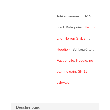
15
„No
Artikelnummer:
SH-15
Pain
black
Kategorien:
Fact of
No
Life
,
Herren Styles ♂
,
Gain“
Hoodie ♂
Schlagwörter:
black
Fact of Life
,
Hoodie
,
no
Menge
pain no gain
,
SH-15
schwarz
Beschreibung