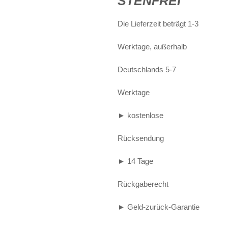
STENFREI
war:
ist:
Alife and Kickin
Shorts
Jogginghose
Die Lieferzeit beträgt 1-3
€79,90
€59,
Painful
Weste
Röcke
Werktage, außerhalb
Queen Kerosin
Shorts
Deutschlands 5-7
Reell Jeans
Leggings
Werktage
Spiral
Jeans
► kostenlose
Sullen Clothing
Rücksendung
► 14 Tage
Rückgaberecht
► Geld-zurück-Garantie