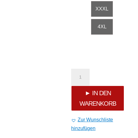
XXXL
4XL
Fact
of
► IN DEN
WARENKORB
Life
Hoodie
Zur Wunschliste
hinzufügen
SH-