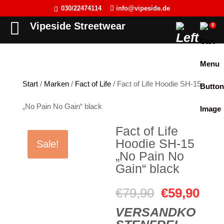
030/22474114
info@vipeside.de
Back
Back
Back
Back
Vipeside Streetwear
0
Cipo & Baxx
T-Shirt
T-Shirt
Frauen
Cordon Sport
Tank Top
Tank Top
Herren
Start
/
Marken
/
Fact of Life
/ Fact of Life Hoodie SH-15
Hyraw Clothing
Longsleeve
Sweat-Jacken
„No Pain No Gain“ black
Fact of Life
Jacken
Hoodie
Fact of Life
Picaldi
Sweat-Jacken
Pullover
Hoodie SH-15
Sale!
Yakuza
Hoodie
Longsleeve
„No Pain No
Gain“ black
JETLAG
Pullover
Jacken
Ursprüngli
Aktu
€
79,90
€
59,90
Flex Fit
Jogginghose
Kleider
VERSANDKO
Preis
Prei
Liberty Wear
Jeans
Westen