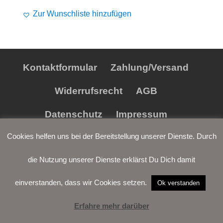
Preis
Preis
Alife and Kickin
Shorts
Jogginghose
Zur Wunschliste hinzufügen
war:
ist:
€79,90
€59,90.
Painful
Weste
Röcke
Queen Kerosin
Shorts
Kontaktformular
Zahlung/Versand
Reell Jeans
Leggings
Widerrufsrecht
AGB
Spiral
Jeans
Datenschutz
Impressum
Sullen Clothing
Cookies helfen uns bei der Bereitstellung unserer Dienste. Durch
die Nutzung unserer Dienste erklärst Du Dich damit
einverstanden, dass wir Cookies setzen.
Ok verstanden
Erfahre mehr darüber
LOGIN
WARENKORB
WUNSCH-
VERTRAG
LISTE
WIDERRUFEN