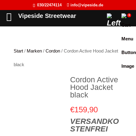
030/22474114
info@vipeside.de
Back
Back
Back
Back
Vipeside Streetwear
0
Cipo & Baxx
T-Shirt
T-Shirt
Frauen
Cordon Sport
Tank Top
Tank Top
Herren
Start
/
Marken
/
Cordon
/ Cordon Active Hood Jacket
Hyraw Clothing
Longsleeve
Sweat-Jacken
black
Fact of Life
Jacken
Hoodie
Cordon Active
Picaldi
Sweat-Jacken
Pullover
Hood Jacket
Yakuza
Hoodie
Longsleeve
black
JETLAG
Pullover
Jacken
€
159,90
Flex Fit
Jogginghose
Kleider
VERSANDKO
STENFREI
Liberty Wear
Jeans
Westen