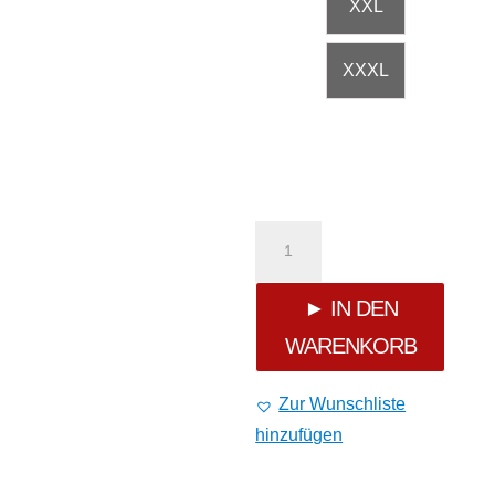
XXL
XXXL
Cordon
Active
► IN DEN
WARENKORB
Hood
Jacket
Zur Wunschliste
hinzufügen
black
Menge