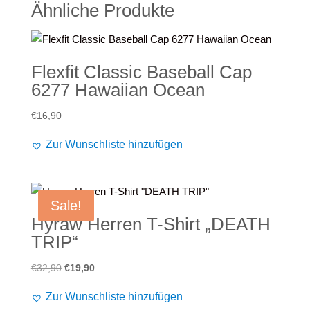
Ähnliche Produkte
Flexfit Classic Baseball Cap
6277 Hawaiian Ocean
€
16,90
Zur Wunschliste hinzufügen
Sale!
Hyraw Herren T-Shirt „DEATH
TRIP“
Ursprünglicher
Aktueller
€
32,90
€
19,90
Preis
Preis
Zur Wunschliste hinzufügen
war:
ist: