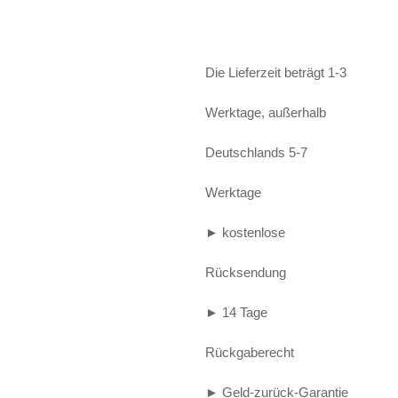
Alife and Kickin
Shorts
Jogginghose
Painful
Weste
Röcke
Die Lieferzeit beträgt 1-3
Queen Kerosin
Shorts
Werktage, außerhalb
Reell Jeans
Leggings
Deutschlands 5-7
Spiral
Jeans
Werktage
Sullen Clothing
► kostenlose
Rücksendung
► 14 Tage
Rückgaberecht
► Geld-zurück-Garantie