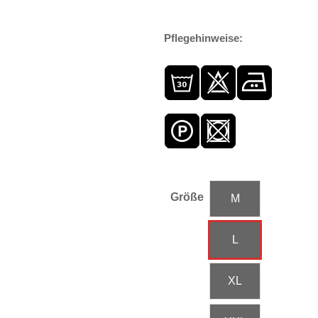
Pflegehinweise:
Größe
M
L
XL