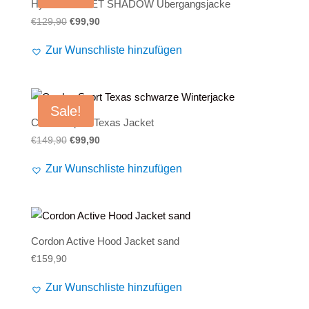
Hyraw STREET SHADOW Übergangsjacke
Alife and Kickin
Shorts
Jogginghose
Ursprünglicher
Aktueller
€
129,90
€
99,90
Preis
Preis
Painful
Weste
Röcke
Zur Wunschliste hinzufügen
war:
ist:
€129,90
€99,90.
Queen Kerosin
Shorts
Reell Jeans
Leggings
Sale!
Cordon Sport Texas Jacket
Spiral
Jeans
Ursprünglicher
Aktueller
€
149,90
€
99,90
Preis
Preis
Sullen Clothing
Zur Wunschliste hinzufügen
war:
ist:
€149,90
€99,90.
Cordon Active Hood Jacket sand
€
159,90
Zur Wunschliste hinzufügen