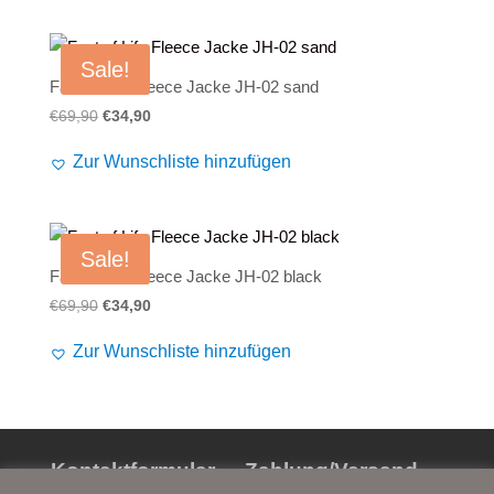
€99,90
€79,90.
Sale!
Fact of Life Fleece Jacke JH-02 sand
Ursprünglicher
Aktueller
€
69,90
€
34,90
Preis
Preis
Zur Wunschliste hinzufügen
war:
ist:
€69,90
€34,90.
Sale!
Fact of Life Fleece Jacke JH-02 black
Ursprünglicher
Aktueller
€
69,90
€
34,90
Preis
Preis
Zur Wunschliste hinzufügen
war:
ist:
€69,90
€34,90.
Kontaktformular
Zahlung/Versand