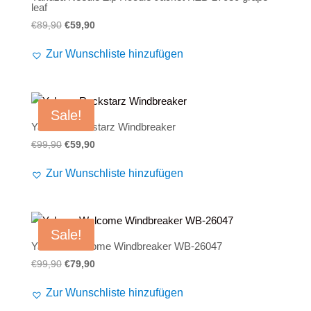
leaf
Ursprünglicher
Aktueller
€
89,90
€
59,90
Preis
Preis
Zur Wunschliste hinzufügen
war:
ist:
€89,90
€59,90.
Sale!
Yakuza Rockstarz Windbreaker
Ursprünglicher
Aktueller
€
99,90
€
59,90
Preis
Preis
Zur Wunschliste hinzufügen
war:
ist:
€99,90
€59,90.
Sale!
Yakuza Welcome Windbreaker WB-26047
Ursprünglicher
Aktueller
€
99,90
€
79,90
Preis
Preis
Zur Wunschliste hinzufügen
war:
ist: