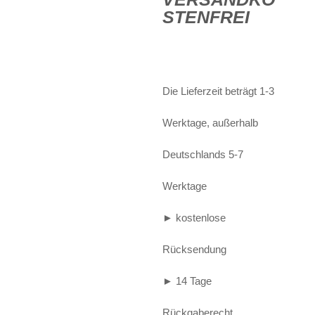
war:
Preis
STENFREI
Alife and Kickin
Shorts
Jogginghose
€109,90
ist:
Painful
Weste
Röcke
€99,90.
Queen Kerosin
Shorts
Die Lieferzeit beträgt 1-3
Reell Jeans
Leggings
Werktage, außerhalb
Spiral
Jeans
Deutschlands 5-7
Sullen Clothing
Werktage
► kostenlose
Rücksendung
► 14 Tage
Rückgaberecht