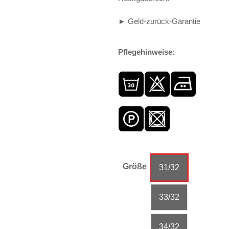
► Geld-zurück-Garantie
Pflegehinweise:
Größe
31/32
33/32
34/32