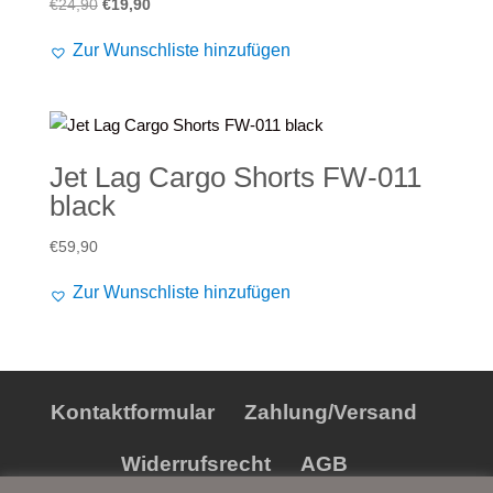
Ursprünglicher
Aktueller
€
24,90
€
19,90
Preis
Preis
Zur Wunschliste hinzufügen
war:
ist:
€24,90
€19,90.
Jet Lag Cargo Shorts FW-011
black
€
59,90
Zur Wunschliste hinzufügen
Kontaktformular
Zahlung/Versand
Widerrufsrecht
AGB