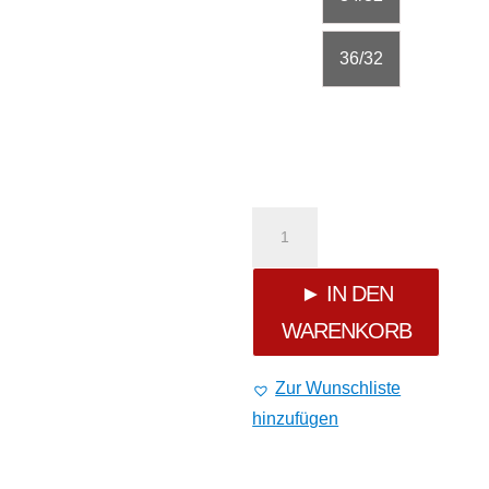
36/32
Cipo
&
► IN DEN
WARENKORB
Baxx
Jeans
Zur Wunschliste
hinzufügen
C-
0894A