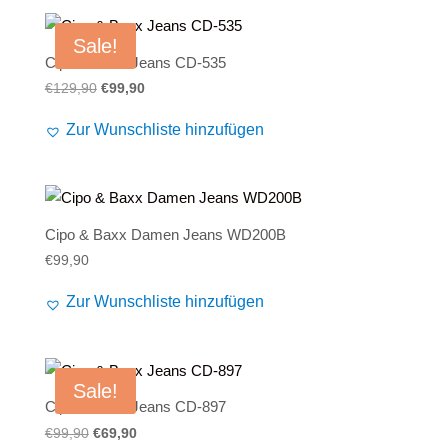
Sale!
Cipo & Baxx Jeans CD-535
Ursprünglicher
Aktueller
€
129,90
€
99,90
Preis
Preis
Zur Wunschliste hinzufügen
war:
ist:
€129,90
€99,90.
Cipo & Baxx Damen Jeans WD200B
€
99,90
Zur Wunschliste hinzufügen
Sale!
Cipo & Baxx Jeans CD-897
Ursprünglicher
Aktueller
€
99,90
€
69,90