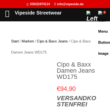
030/22474114
info@vipeside.de
Back
Back
Back
Back
Vipeside Streetwear
0
Cipo & Baxx
T-Shirt
T-Shirt
Frauen
Cordon Sport
Tank Top
Tank Top
Herren
Start
/
Marken
/
Cipo & Baxx Jeans
/ Cipo & Baxx
Hyraw Clothing
Longsleeve
Sweat-Jacken
Damen Jeans WD175
Fact of Life
Jacken
Hoodie
Cipo & Baxx
Picaldi
Sweat-Jacken
Pullover
Damen Jeans
Yakuza
Hoodie
Longsleeve
WD175
JETLAG
Pullover
Jacken
€
94,90
Flex Fit
Jogginghose
Kleider
VERSANDKO
STENFREI
Liberty Wear
Jeans
Westen