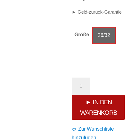
► Geld-zurück-Garantie
Größe
26/32
Cipo
&
► IN DEN
WARENKORB
Baxx
Damen
Zur Wunschliste
hinzufügen