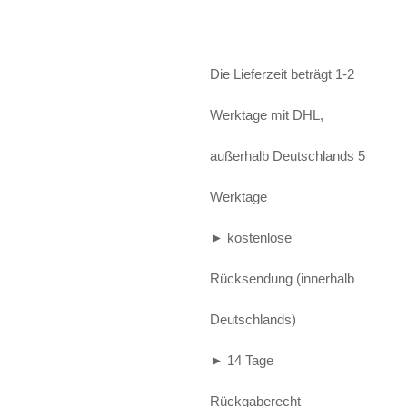
Alife and Kickin
Shorts
Jogginghose
Painful
Weste
Röcke
Die Lieferzeit beträgt 1-2
Queen Kerosin
Shorts
Werktage mit DHL,
Reell Jeans
Leggings
außerhalb Deutschlands 5
Spiral
Jeans
Werktage
Sullen Clothing
► kostenlose
Rücksendung (innerhalb
Deutschlands)
► 14 Tage
Rückgaberecht