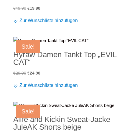
Ursprünglicher
Aktueller
€
49,90
€
19,90
Preis
Preis
Zur Wunschliste hinzufügen
war:
ist:
€49,90
€19,90.
Sale!
Hyraw Damen Tankt Top „EVIL
CAT“
Ursprünglicher
Aktueller
€
29,90
€
24,90
Preis
Preis
Zur Wunschliste hinzufügen
war:
ist:
€29,90
€24,90.
Sale!
Alife and Kickin Sweat-Jacke
JuleAK Shorts beige