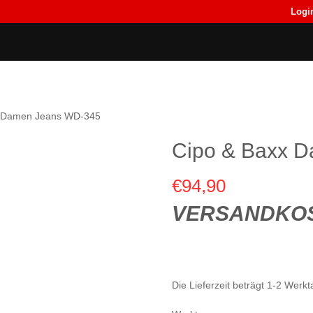
Logi
Back
Back
T-Shirts
T-Shirts
x Damen Jeans WD-345
Cipo & Baxx 
€
94,90
VERSANDKOS
Die Lieferzeit beträgt 1-2 Wer