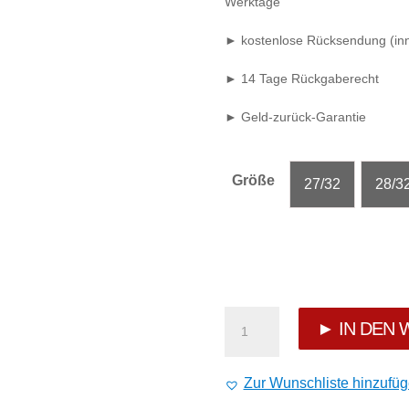
Werktage
► kostenlose Rücksendung (inn
► 14 Tage Rückgaberecht
► Geld-zurück-Garantie
Größe
27/32
28/3
Cipo
► IN DEN
&
Zur Wunschliste hinzufü
Baxx