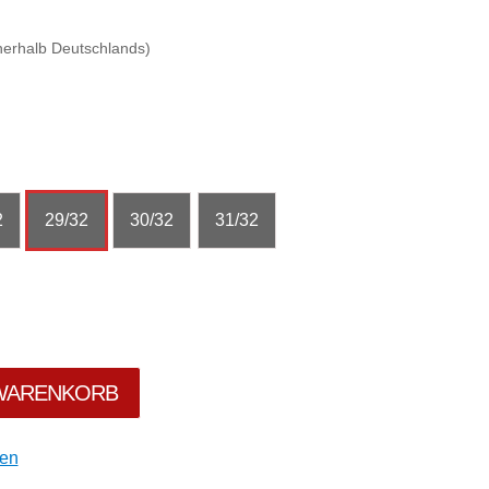
erhalb Deutschlands)
2
29/32
30/32
31/32
 WARENKORB
gen