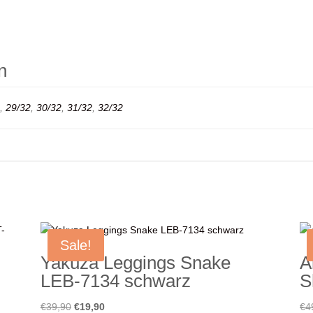
n
,
29/32
,
30/32
,
31/32
,
32/32
Sale!
Yakuza Leggings Snake
A
LEB-7134 schwarz
S
Ursprünglicher
Aktueller
€
39,90
€
19,90
€
4