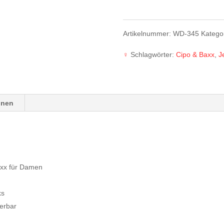
Damen
Artikelnummer:
WD-345
Katego
Jeans
♀
Schlagwörter:
Cipo & Baxx
,
J
WD-
345
Menge
onen
axx für Damen
ks
ierbar