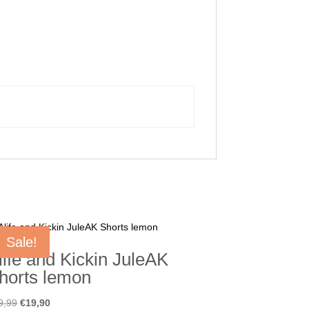
Sale!
life and Kickin JuleAK
horts lemon
Ursprünglicher
Aktueller
9,99
€
19,90