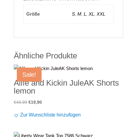
Größe
S
,
M
,
L
,
XL
,
XXL
Ähnliche Produkte
Sale!
Alife and Kickin JuleAK Shorts
lemon
Ursprünglicher
Aktueller
€
49,99
€
19,90
Preis
Preis
Zur Wunschliste hinzufügen
war:
ist:
€49,99
€19,90.