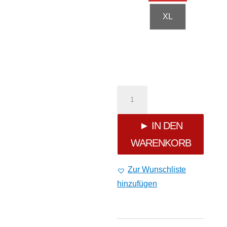
XL
Alife
and
► IN DEN
WARENKORB
Kickin
Sweat-
Zur Wunschliste
hinzufügen
Jacke
JuleAK