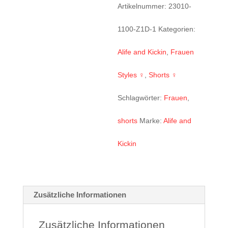
Shorts
Artikelnummer:
23010-
beige
1100-Z1D-1
Kategorien:
Menge
Alife and Kickin
,
Frauen
Styles ♀
,
Shorts ♀
Schlagwörter:
Frauen
,
shorts
Marke:
Alife and
Kickin
Zusätzliche Informationen
Zusätzliche Informationen