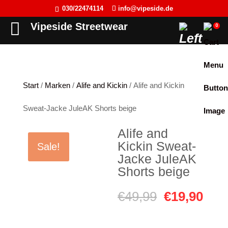
030/22474114
info@vipeside.de
Back
Back
Back
Back
Vipeside Streetwear
0
Cipo & Baxx
T-Shirt
T-Shirt
Frauen
Cordon Sport
Tank Top
Tank Top
Herren
Start
/
Marken
/
Alife and Kickin
/ Alife and Kickin
Hyraw Clothing
Longsleeve
Sweat-Jacken
Sweat-Jacke JuleAK Shorts beige
Fact of Life
Jacken
Hoodie
Alife and
Picaldi
Sweat-Jacken
Pullover
Kickin Sweat-
Sale!
Yakuza
Hoodie
Longsleeve
Jacke JuleAK
Shorts beige
JETLAG
Pullover
Jacken
Ursprüngli
Aktu
€
49,99
€
19,90
Flex Fit
Jogginghose
Kleider
Preis
Prei
Liberty Wear
Jeans
Westen