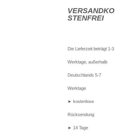
war:
ist:
Alife and Kickin
Shorts
Jogginghose
VERSANDKO
STENFREI
€49,99
€19,
Painful
Weste
Röcke
Queen Kerosin
Shorts
Reell Jeans
Leggings
Die Lieferzeit beträgt 1-3
Spiral
Jeans
Werktage, außerhalb
Sullen Clothing
Deutschlands 5-7
Werktage
► kostenlose
Rücksendung
► 14 Tage