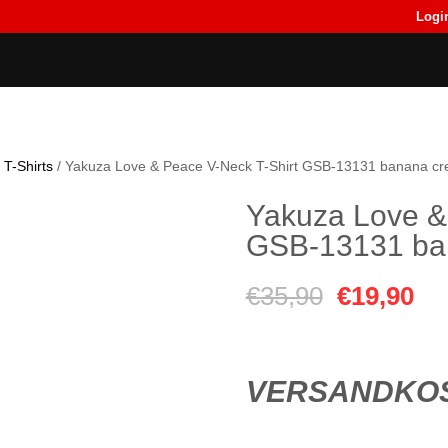
Logi
Back
Back
T-Shirts
T-Shirts
T-Shirts
/ Yakuza Love & Peace V-Neck T-Shirt GSB-13131 banana c
Yakuza Love &
GSB-13131 ba
Ursprüngl
Akt
€
35,90
€
19,90
Preis
Pre
war:
ist:
VERSANDKOS
€35,90
€1