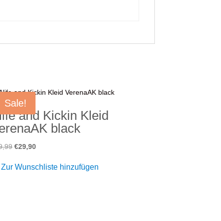
Sale!
life and Kickin Kleid
erenaAK black
Ursprünglicher
Aktueller
9,99
€
29,90
Preis
Preis
Zur Wunschliste hinzufügen
war:
ist:
€39,99
€29,90.