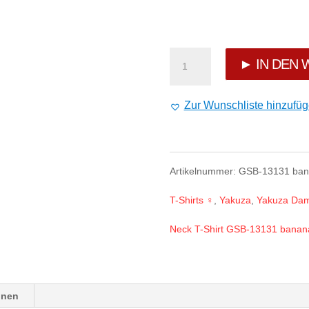
Yakuza
► IN DEN
Love
Zur Wunschliste hinzufü
&
Peace
Artikelnummer:
GSB-13131 ban
V-
T-Shirts ♀
,
Yakuza
,
Yakuza Dam
Neck
Neck T-Shirt GSB-13131 banan
T-
Shirt
GSB-
onen