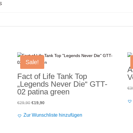
S
Sale!
A
Fact of Life Tank Top
V
„Legends Never Die“ GTT-
€
3
02 patina green
Ursprünglicher
Aktueller
€
29,90
€
19,90
Preis
Preis
Zur Wunschliste hinzufügen
war:
ist:
€29,90
€19,90.