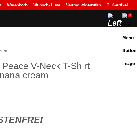
n
Warenkorb
Wunsch- Liste
Vertrag widerrufen
0-Artikel
0
ream
 Peace V-Neck T-Shirt
nana cream
icher
ueller
is
TENFREI
9,90.