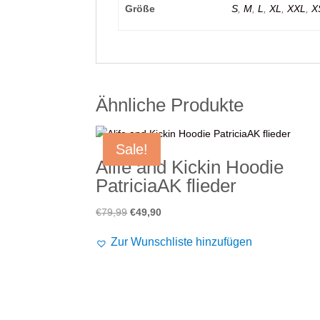
Größe
S
,
M
,
L
,
XL
,
XXL
,
X
Ähnliche Produkte
Sale!
Alife and Kickin Hoodie
PatriciaAK flieder
Ursprünglicher
Aktueller
€
79,99
€
49,90
Preis
Preis
Zur Wunschliste hinzufügen
war:
ist:
€79,99
€49,90.