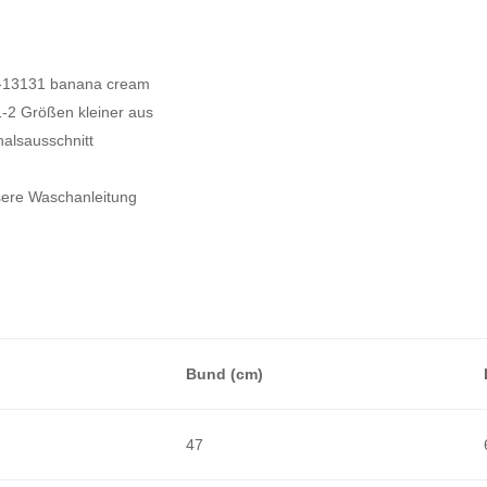
13131
banana
B-13131 banana cream
 1-2 Größen kleiner aus
cream
halsausschnitt
Menge
sere Waschanleitung
S
Bund (cm)
47