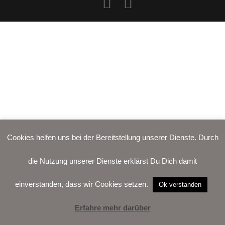
Alife and Kickin
Shorts
Jogginghose
Painful
Weste
Röcke
Queen Kerosin
Shorts
Reell Jeans
Leggings
Spiral
Jeans
Sullen Clothing
Cookies helfen uns bei der Bereitstellung unserer Dienste. Durch
die Nutzung unserer Dienste erklärst Du Dich damit
einverstanden, dass wir Cookies setzen.
Ok verstanden
Erfahre mehr darüber
LOGIN
WARENKORB
WUNSCH-
VERTRAG
LISTE
WIDERRUFEN