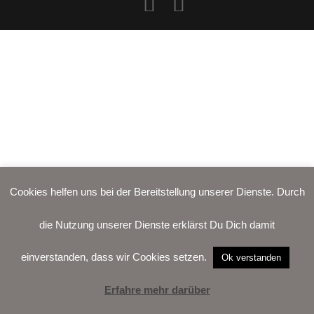
Alife and Kickin
Shorts
Jogginghose
Painful
Weste
Röcke
Queen Kerosin
Shorts
Reell Jeans
Leggings
Spiral
Jeans
Sullen Clothing
Cookies helfen uns bei der Bereitstellung unserer Dienste. Durch
die Nutzung unserer Dienste erklärst Du Dich damit
einverstanden, dass wir Cookies setzen.
Ok verstanden
Erfahre mehr darüber
LOGIN
WARENKORB
WUNSCH-
VERTRAG
LISTE
WIDERRUFEN