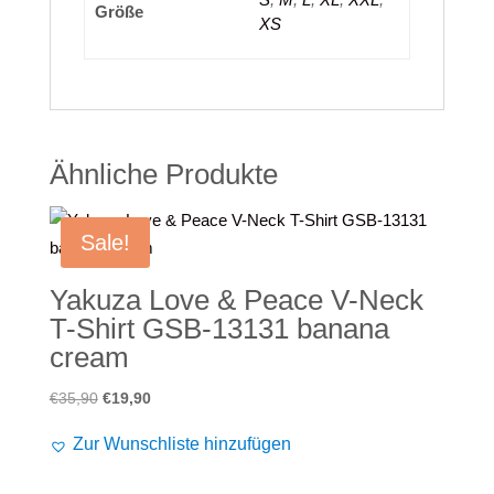
Größe
XS
Ähnliche Produkte
Sale!
Yakuza Love & Peace V-Neck
T-Shirt GSB-13131 banana
cream
Ursprünglicher
Aktueller
€
35,90
€
19,90
Preis
Preis
Zur Wunschliste hinzufügen
war:
ist:
€35,90
€19,90.