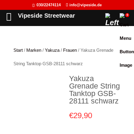
030/22474114
info@vipeside.de
Back
Back
Back
Back
Vipeside Streetwear
0
Cipo & Baxx
T-Shirt
T-Shirt
Frauen
Cordon Sport
Tank Top
Tank Top
Herren
Start
/
Marken
/
Yakuza
/
Frauen
/ Yakuza Grenade
Hyraw Clothing
Longsleeve
Sweat-Jacken
String Tanktop GSB-28111 schwarz
Fact of Life
Jacken
Hoodie
Yakuza
Picaldi
Sweat-Jacken
Pullover
Grenade String
Yakuza
Hoodie
Longsleeve
Tanktop GSB-
28111 schwarz
JETLAG
Pullover
Jacken
€
29,90
Flex Fit
Jogginghose
Kleider
Liberty Wear
Jeans
Westen