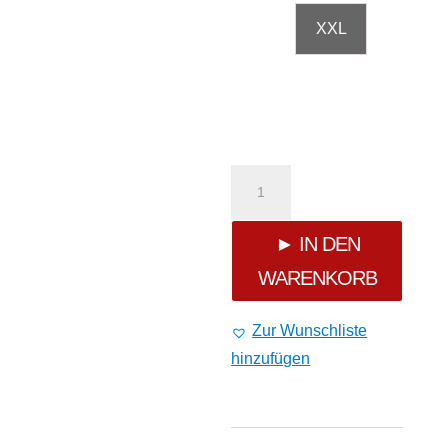
XXL
Yakuza
Grenade
► IN DEN
WARENKORB
String
Tanktop
Zur Wunschliste
hinzufügen
GSB-
28111