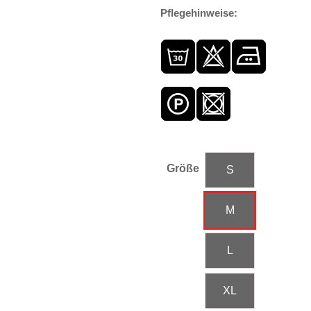
Pflegehinweise:
Größe
S
M
L
XL