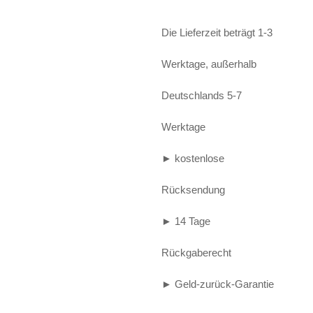
Alife and Kickin
Shorts
Jogginghose
Die Lieferzeit beträgt 1-3
Painful
Weste
Röcke
Werktage, außerhalb
Queen Kerosin
Shorts
Deutschlands 5-7
Reell Jeans
Leggings
Werktage
Spiral
Jeans
► kostenlose
Sullen Clothing
Rücksendung
► 14 Tage
Rückgaberecht
► Geld-zurück-Garantie