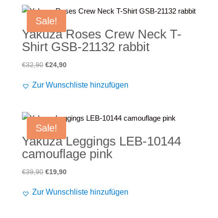
Sale!
Yakuza Roses Crew Neck T-
Shirt GSB-21132 rabbit
Ursprünglicher
Aktueller
€
32,90
€
24,90
Preis
Preis
Zur Wunschliste hinzufügen
war:
ist:
€32,90
€24,90.
Sale!
Yakuza Leggings LEB-10144
camouflage pink
Ursprünglicher
Aktueller
€
39,90
€
19,90
Preis
Preis
Zur Wunschliste hinzufügen
war:
ist:
€39,90
€19,90.