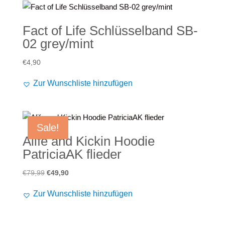
Fact of Life Schlüsselband SB-
02 grey/mint
€
4,90
Zur Wunschliste hinzufügen
Sale!
Alife and Kickin Hoodie
PatriciaAK flieder
Ursprünglicher
Aktueller
€
79,99
€
49,90
Preis
Preis
Zur Wunschliste hinzufügen
war:
ist:
€79,99
€49,90.