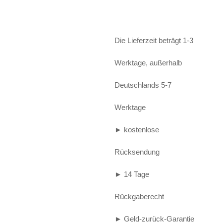
Alife and Kickin
Shorts
Jogginghose
Painful
Weste
Röcke
Die Lieferzeit beträgt 1-3
Queen Kerosin
Shorts
Werktage, außerhalb
Reell Jeans
Leggings
Deutschlands 5-7
Spiral
Jeans
Werktage
Sullen Clothing
► kostenlose
Rücksendung
► 14 Tage
Rückgaberecht
► Geld-zurück-Garantie