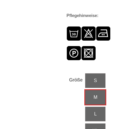
Pflegehinweise:
Größe
S
M
L