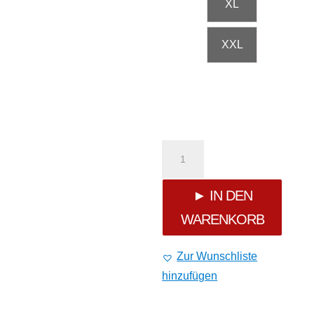
XL
XXL
Yakuza
Flowers
► IN DEN
WARENKORB
Loose
Jogginghose
Zur Wunschliste
hinzufügen
Menge