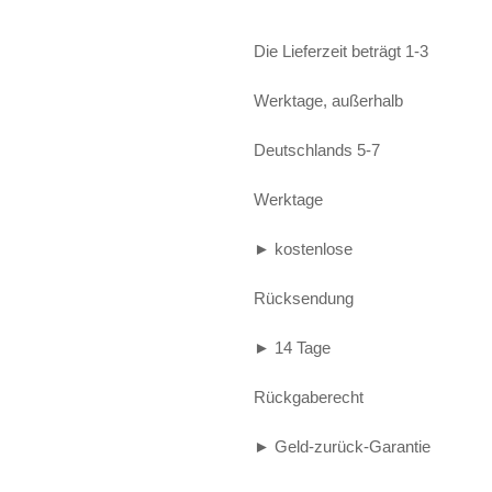
Alife and Kickin
Shorts
Jogginghose
Die Lieferzeit beträgt 1-3
Painful
Weste
Röcke
Werktage, außerhalb
Queen Kerosin
Shorts
Deutschlands 5-7
Reell Jeans
Leggings
Werktage
Spiral
Jeans
► kostenlose
Sullen Clothing
Rücksendung
► 14 Tage
Rückgaberecht
► Geld-zurück-Garantie