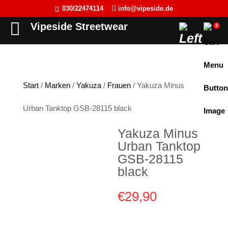
030/22474114
info@vipeside.de
Back
Back
Back
Back
Vipeside Streetwear
0
Cipo & Baxx
T-Shirt
T-Shirt
Frauen
Cordon Sport
Tank Top
Tank Top
Herren
Start
/
Marken
/
Yakuza
/
Frauen
/ Yakuza Minus
Hyraw Clothing
Longsleeve
Sweat-Jacken
Urban Tanktop GSB-28115 black
Fact of Life
Jacken
Hoodie
Yakuza Minus
Picaldi
Sweat-Jacken
Pullover
Urban Tanktop
Yakuza
Hoodie
Longsleeve
GSB-28115
black
JETLAG
Pullover
Jacken
€
29,90
Flex Fit
Jogginghose
Kleider
Liberty Wear
Jeans
Westen