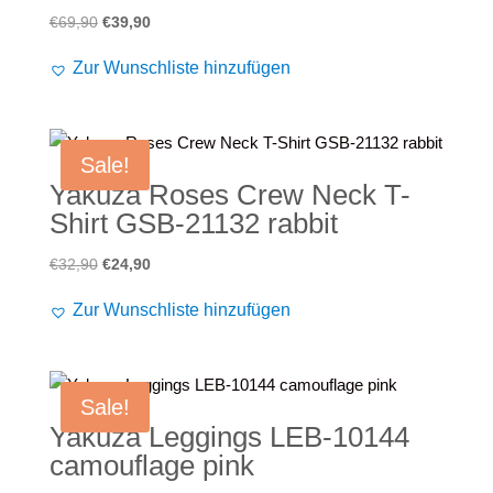
Ursprünglicher
Aktueller
€
69,90
€
39,90
Preis
Preis
Zur Wunschliste hinzufügen
war:
ist:
€69,90
€39,90.
Sale!
Yakuza Roses Crew Neck T-
Shirt GSB-21132 rabbit
Ursprünglicher
Aktueller
€
32,90
€
24,90
Preis
Preis
Zur Wunschliste hinzufügen
war:
ist:
€32,90
€24,90.
Sale!
Yakuza Leggings LEB-10144
camouflage pink