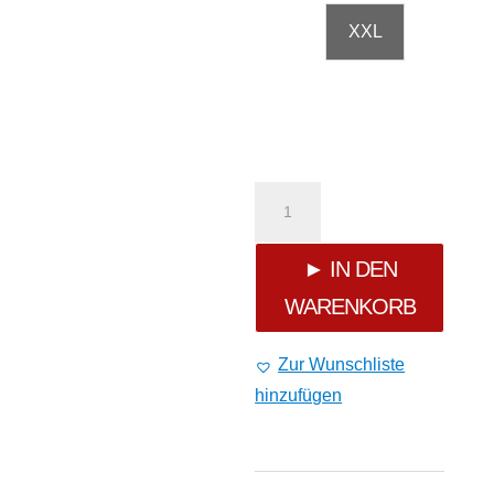
XXL
Yakuza
Minus
► IN DEN
WARENKORB
Urban
Tanktop
Zur Wunschliste
hinzufügen
GSB-
28115