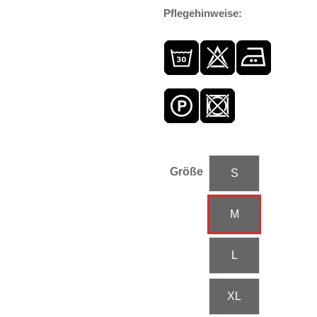
Pflegehinweise:
Größe
S
M
L
XL