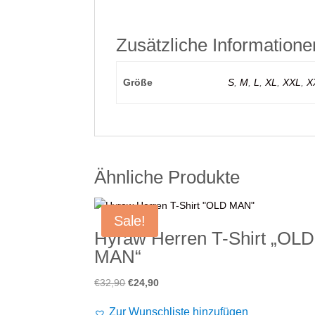
Zusätzliche Informatione
Größe
S
,
M
,
L
,
XL
,
XXL
,
X
Ähnliche Produkte
Sale!
Hyraw Herren T-Shirt „OLD
MAN“
Ursprünglicher
Aktueller
€
32,90
€
24,90
Preis
Preis
Zur Wunschliste hinzufügen
war:
ist: