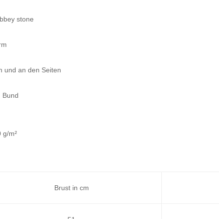
abbey
abbey stone
stone
Arm
Menge
n und an den Seiten
d Bund
 g/m²
Brust in cm