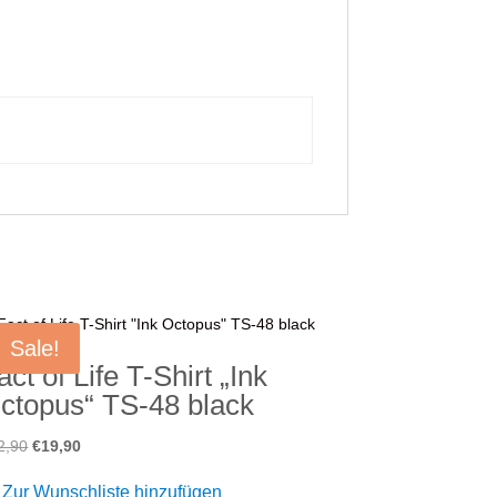
Sale!
act of Life T-Shirt „Ink
ctopus“ TS-48 black
Ursprünglicher
Aktueller
2,90
€
19,90
Preis
Preis
Zur Wunschliste hinzufügen
war:
ist: