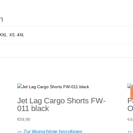
n
XXL
,
XS
,
4XL
Jet Lag Cargo Shorts FW-
F
011 black
O
€
59,90
€
3
Zur Wunschliste hinzufügen