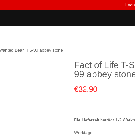
Logi
Back
Back
T-Shirts
T-Shirts
t „Wanted Bear“ TS-99 abbey stone
Fact of Life T-
99 abbey ston
€
32,90
Die Lieferzeit beträgt 1-2 Wer
Werktage