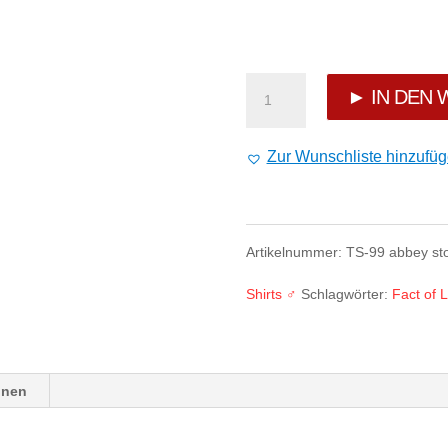
Fact
► IN DEN
of
Zur Wunschliste hinzufü
Life
T-
Artikelnummer:
TS-99 abbey st
Shirt
Shirts ♂
Schlagwörter:
Fact of L
„Wanted
Bear“
TS-
onen
99