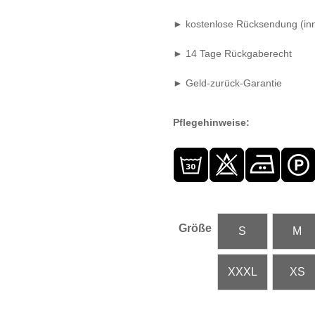
► kostenlose Rücksendung (inn
► 14 Tage Rückgaberecht
► Geld-zurück-Garantie
Pflegehinweise:
Größe
S
M
XXXL
XS