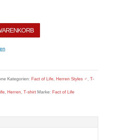
 WARENKORB
gen
one
Kategorien:
Fact of Life
,
Herren Styles ♂
,
T-
ife
,
Herren
,
T-shirt
Marke:
Fact of Life