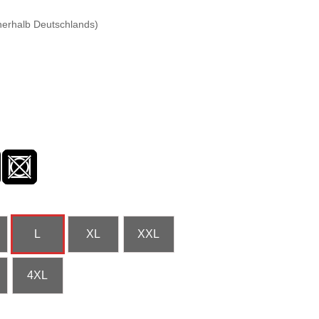
erhalb Deutschlands)
L
XL
XXL
4XL