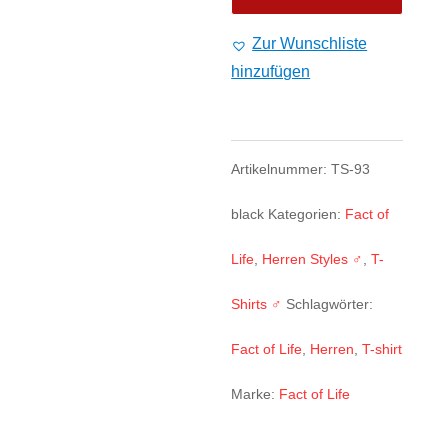
T-
Zur Wunschliste
hinzufügen
Shirt
„Ghostfreak“
TS-
Artikelnummer:
TS-93
93
black
Kategorien:
Fact of
black
Life
,
Herren Styles ♂
,
T-
Menge
Shirts ♂
Schlagwörter:
Fact of Life
,
Herren
,
T-shirt
Marke:
Fact of Life