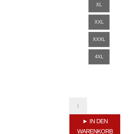
XL
XXL
XXXL
4XL
Fact
of
► IN DEN
WARENKORB
Life