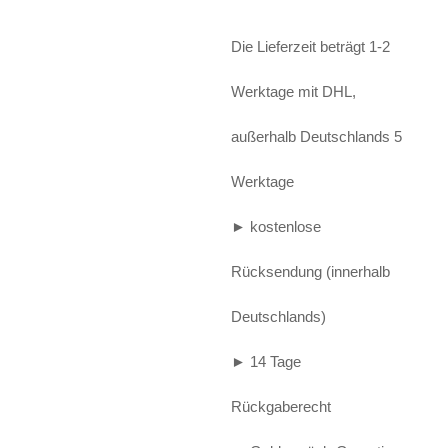
Alife and Kickin
Shorts
Jogginghose
Die Lieferzeit beträgt 1-2
Painful
Weste
Röcke
Werktage mit DHL,
Queen Kerosin
Shorts
außerhalb Deutschlands 5
Reell Jeans
Leggings
Werktage
Spiral
Jeans
► kostenlose
Sullen Clothing
Rücksendung (innerhalb
Deutschlands)
► 14 Tage
Rückgaberecht