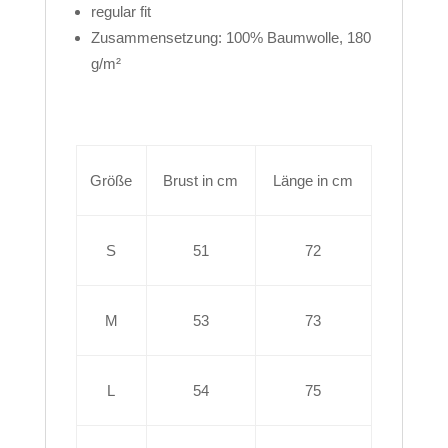
regular fit
Zusammensetzung: 100% Baumwolle, 180
g/m²
Größe
Brust in cm
Länge in cm
S
51
72
M
53
73
L
54
75