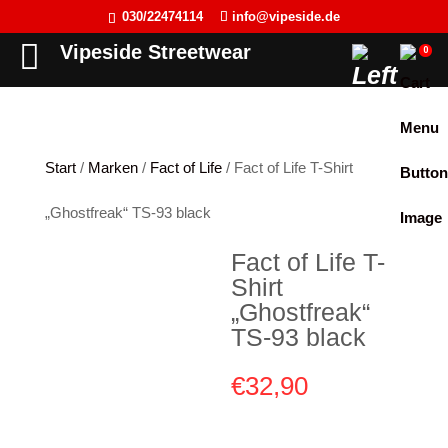
030/22474114
info@vipeside.de
Back
Back
Back
Back
Vipeside Streetwear
0
Cipo & Baxx
T-Shirt
T-Shirt
Frauen
Cordon Sport
Tank Top
Tank Top
Herren
Start
/
Marken
/
Fact of Life
/ Fact of Life T-Shirt
Hyraw Clothing
Longsleeve
Sweat-Jacken
„Ghostfreak“ TS-93 black
Fact of Life
Jacken
Hoodie
Fact of Life T-
Picaldi
Sweat-Jacken
Pullover
Shirt
Yakuza
Hoodie
Longsleeve
„Ghostfreak“
TS-93 black
JETLAG
Pullover
Jacken
€
32,90
Flex Fit
Jogginghose
Kleider
Liberty Wear
Jeans
Westen