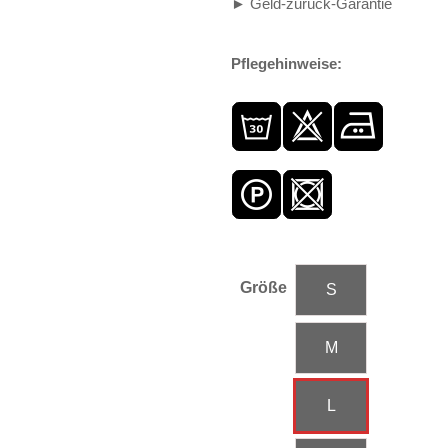
► Geld-zurück-Garantie
Pflegehinweise:
Größe
S
M
L