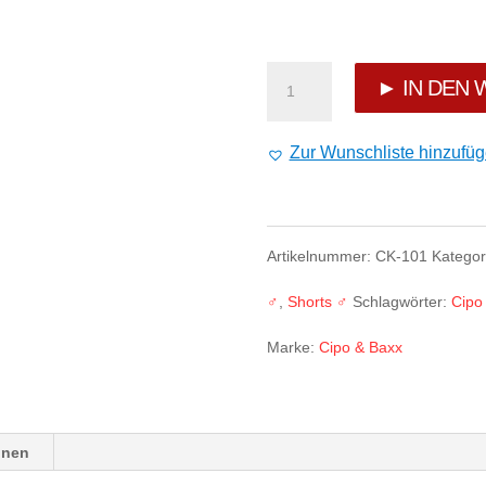
Cipo
► IN DEN
&
Zur Wunschliste hinzufü
Baxx
Jeans
Artikelnummer:
CK-101
Kategor
Shorts
♂
,
Shorts ♂
Schlagwörter:
Cipo
Menge
Marke:
Cipo & Baxx
onen