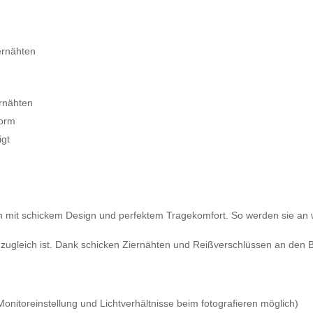
ernähten
ernähten
form
igt
rn mit schickem Design und perfektem Tragekomfort. So werden sie an
zugleich ist. Dank schicken Ziernähten und Reißverschlüssen an den B
nitoreinstellung und Lichtverhältnisse beim fotografieren möglich)