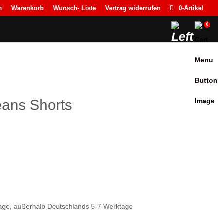
n
Warenkorb
Wunsch- Liste
Vertrag widerrufen
0-Artikel
0
eans Shorts
icher
ueller
is
4,90.
ktage, außerhalb Deutschlands 5-7 Werktage