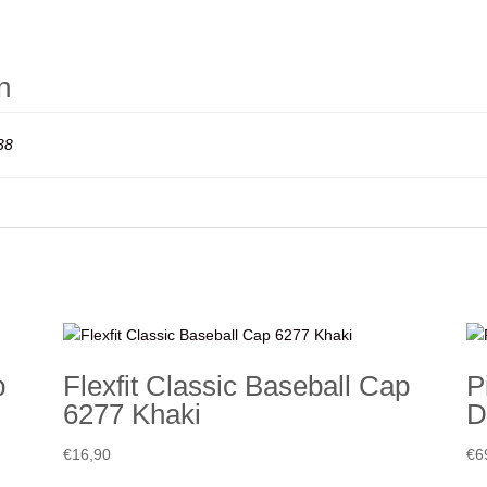
n
38
p
Flexfit Classic Baseball Cap
P
6277 Khaki
D
€
16,90
€
6