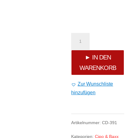
Cipo
&
► IN DEN
WARENKORB
Baxx
Jeans
Zur Wunschliste
hinzufügen
CD-
391
Menge
Artikelnummer:
CD-391
Kategorien:
Cipo & Baxx