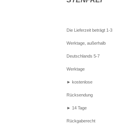
€114,90
ist:
Alife and Kickin
Shorts
Jogginghose
€99,90.
Painful
Weste
Röcke
Die Lieferzeit beträgt 1-3
Queen Kerosin
Shorts
Werktage, außerhalb
Reell Jeans
Leggings
Spiral
Jeans
Deutschlands 5-7
Sullen Clothing
Werktage
► kostenlose
Rücksendung
► 14 Tage
Rückgaberecht