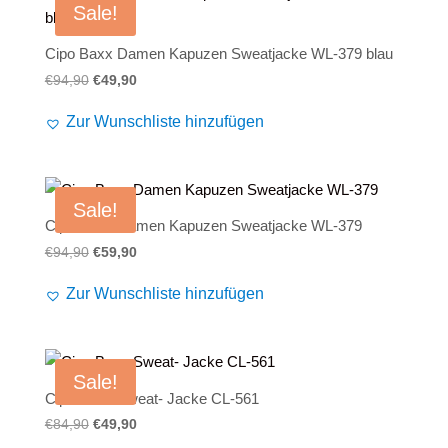
Sale!
Cipo Baxx Damen Kapuzen Sweatjacke WL-379 blau
Ursprünglicher
Aktueller
€
94,90
€
49,90
Preis
Preis
Zur Wunschliste hinzufügen
war:
ist:
€94,90
€49,90.
Sale!
Cipo Baxx Damen Kapuzen Sweatjacke WL-379
Ursprünglicher
Aktueller
€
94,90
€
59,90
Preis
Preis
Zur Wunschliste hinzufügen
war:
ist:
€94,90
€59,90.
Sale!
Cipo Baxx Sweat- Jacke CL-561
Ursprünglicher
Aktueller
€
84,90
€
49,90
Preis
Preis