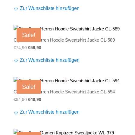
Preis
Preis
Alife and Kickin
Shorts
Jogginghose
Zur Wunschliste hinzufügen
war:
ist:
€74,90
€59,90.
Painful
Weste
Röcke
Queen Kerosin
Shorts
Sale!
Cipo Baxx Herren Hoodie Sweatshirt Jacke CL-589
Reell Jeans
Leggings
Ursprünglicher
Aktueller
€
74,90
€
59,90
Preis
Preis
Spiral
Jeans
Zur Wunschliste hinzufügen
war:
ist:
€74,90
€59,90.
Sullen Clothing
Sale!
Cipo Baxx Herren Hoodie Sweatshirt Jacke CL-594
Ursprünglicher
Aktueller
€
94,90
€
49,90
Preis
Preis
Zur Wunschliste hinzufügen
war:
ist:
€94,90
€49,90.