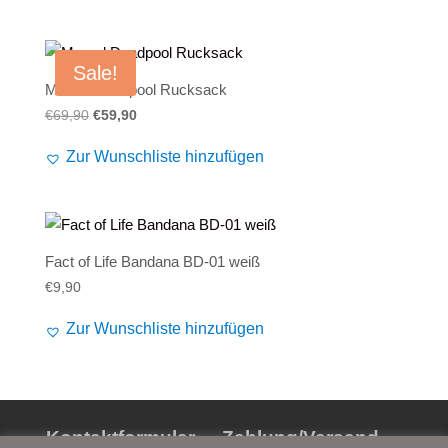
€69,90
€59,90.
Sale!
Marvel Deadpool Rucksack
Ursprünglicher
Aktueller
€
69,90
€
59,90
Preis
Preis
Zur Wunschliste hinzufügen
war:
ist:
€69,90
€59,90.
Fact of Life Bandana BD-01 weiß
€
9,90
Zur Wunschliste hinzufügen
Kontaktformular
Zahlung/Versand