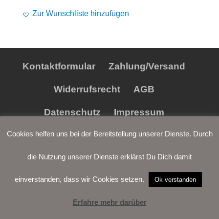
Preis
Preis
Alife and Kickin
Shorts
Jogginghose
Zur Wunschliste hinzufügen
war:
ist:
€34,90
€24,90.
Painful
Weste
Röcke
Queen Kerosin
Shorts
Kontaktformular
Zahlung/Versand
Reell Jeans
Leggings
Widerrufsrecht
AGB
Spiral
Jeans
Datenschutz
Impressum
Sullen Clothing
Cookies helfen uns bei der Bereitstellung unserer Dienste. Durch
die Nutzung unserer Dienste erklärst Du Dich damit
einverstanden, dass wir Cookies setzen.
Ok verstanden
Erfahre mehr darüber
LOGIN
WARENKORB
WUNSCH-
VERTRAG
LISTE
WIDERRUFEN