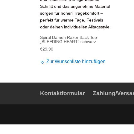
Alife and Kickin
Shorts
Jogginghose
Painful
Weste
Röcke
Queen Kerosin
Shorts
Spiral Damen Razor Back Top
Reell Jeans
Leggings
„BLEEDING HEART“ schwarz
€
29,90
Spiral
Jeans
Zur Wunschliste hinzufügen
Sullen Clothing
Kontaktformular
Zahlung/Versa