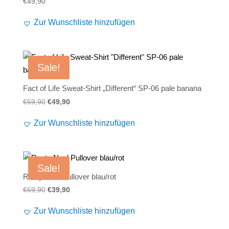
€
49,90
Zur Wunschliste hinzufügen
Sale!
Fact of Life Sweat-Shirt „Different“ SP-06 pale banana
Ursprünglicher
Aktueller
€
69,90
€
49,90
Preis
Preis
Zur Wunschliste hinzufügen
war:
ist:
€69,90
€49,90.
Sale!
Rusty Neal Pullover blau/rot
Ursprünglicher
Aktueller
€
69,90
€
39,90
Preis
Preis
Zur Wunschliste hinzufügen
war:
ist:
€69,90
€39,90.