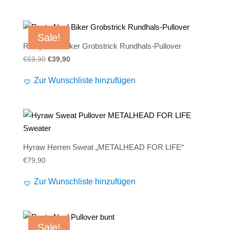
Sale!
Rusty Neal Biker Grobstrick Rundhals-Pullover
Ursprünglicher
Aktueller
€
69,90
€
39,90
Preis
Preis
Zur Wunschliste hinzufügen
war:
ist:
€69,90
€39,90.
Hyraw Herren Sweat „METALHEAD FOR LIFE“
€
79,90
Zur Wunschliste hinzufügen
Sale!