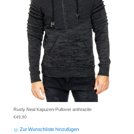
Alife and Kickin
Shorts
Jogginghose
Painful
Weste
Röcke
Queen Kerosin
Shorts
Reell Jeans
Leggings
Spiral
Jeans
Sullen Clothing
Rusty Neal Kapuzen-Pullover anthrazite
€
49,90
Zur Wunschliste hinzufügen