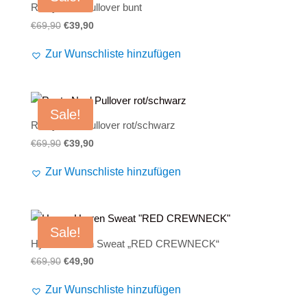
Rusty Neal Pullover bunt
Ursprünglicher
Aktueller
€
69,90
€
39,90
Preis
Preis
Zur Wunschliste hinzufügen
war:
ist:
€69,90
€39,90.
Sale!
Rusty Neal Pullover rot/schwarz
Ursprünglicher
Aktueller
€
69,90
€
39,90
Preis
Preis
Zur Wunschliste hinzufügen
war:
ist:
€69,90
€39,90.
Sale!
Hyraw Herren Sweat „RED CREWNECK“
Ursprünglicher
Aktueller
€
69,90
€
49,90
Preis
Preis
Zur Wunschliste hinzufügen
war:
ist: