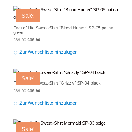
Sale!
Fact of Life Sweat-Shirt “Blood Hunter” SP-05 patina
green
Ursprünglicher
Aktueller
€
69,90
€
39,90
Preis
Preis
Zur Wunschliste hinzufügen
war:
ist:
€69,90
€39,90.
Sale!
Fact of Life Sweat-Shirt “Grizzly” SP-04 black
Ursprünglicher
Aktueller
€
69,90
€
39,90
Preis
Preis
Zur Wunschliste hinzufügen
war:
ist:
€69,90
€39,90.
Sale!