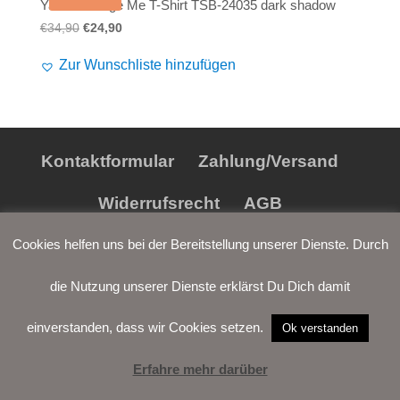
Yakuza Judge Me T-Shirt TSB-24035 dark shadow
Alife and Kickin
Shorts
Jogginghose
Ursprünglicher
Aktueller
€
34,90
€
24,90
Preis
Preis
Painful
Weste
Röcke
Zur Wunschliste hinzufügen
war:
ist:
€34,90
€24,90.
Queen Kerosin
Shorts
Reell Jeans
Leggings
Kontaktformular
Zahlung/Versand
Spiral
Jeans
Widerrufsrecht
AGB
Sullen Clothing
Datenschutz
Impressum
Cookies helfen uns bei der Bereitstellung unserer Dienste. Durch
die Nutzung unserer Dienste erklärst Du Dich damit
einverstanden, dass wir Cookies setzen.
Ok verstanden
Erfahre mehr darüber
LOGIN
WARENKORB
WUNSCH-
VERTRAG
LISTE
WIDERRUFEN