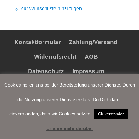
Preis
Preis
Alife and Kickin
Shorts
Jogginghose
Zur Wunschliste hinzufügen
war:
ist:
€89,90
€59,90.
Painful
Weste
Röcke
Queen Kerosin
Shorts
Kontaktformular
Zahlung/Versand
Reell Jeans
Leggings
Widerrufsrecht
AGB
Spiral
Jeans
Datenschutz
Impressum
Sullen Clothing
Cookies helfen uns bei der Bereitstellung unserer Dienste. Durch
die Nutzung unserer Dienste erklärst Du Dich damit
einverstanden, dass wir Cookies setzen.
Ok verstanden
Erfahre mehr darüber
LOGIN
WARENKORB
WUNSCH-
VERTRAG
LISTE
WIDERRUFEN