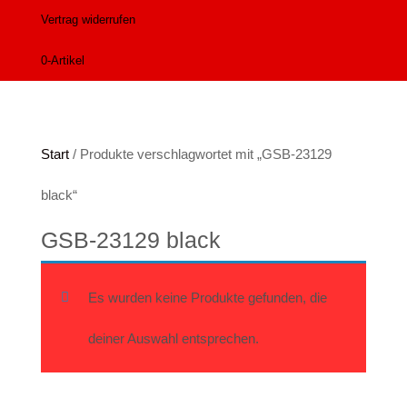
Vertrag widerrufen
Alife and Kickin
Shorts
Jogginghose
0-Artikel
Painful
Weste
Röcke
Queen Kerosin
Shorts
Reell Jeans
Leggings
Start
/ Produkte verschlagwortet mit „GSB-23129
Spiral
Jeans
black“
Sullen Clothing
GSB-23129 black
Es wurden keine Produkte gefunden, die
deiner Auswahl entsprechen.