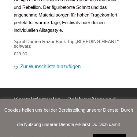
Alife and Kickin
Shorts
Jogginghose
Painful
Weste
Röcke
Queen Kerosin
Shorts
Spiral Damen Razor Back Top „BLEEDING HEART“
schwarz
Reell Jeans
Leggings
€
29,90
Spiral
Jeans
Zur Wunschliste hinzufügen
Sullen Clothing
Kontaktformular
Zahlung/Versand
Cookies helfen uns bei der Bereitstellung unserer Dienste. Durch
Widerrufsrecht
AGB
die Nutzung unserer Dienste erklärst Du Dich damit
Datenschutz
Impressum