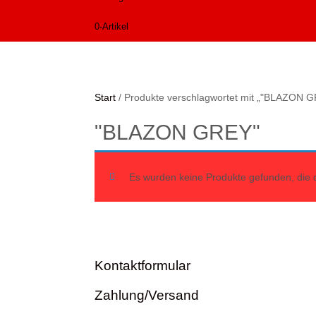
Alife and Kickin
Shorts
Jogginghose
0-Artikel
Painful
Weste
Röcke
Queen Kerosin
Shorts
Reell Jeans
Leggings
Start
/ Produkte verschlagwortet mit „"BLAZON 
Spiral
Jeans
"BLAZON GREY"
Sullen Clothing
Es wurden keine Produkte gefunden, die 
Kontaktformular
Zahlung/Versand