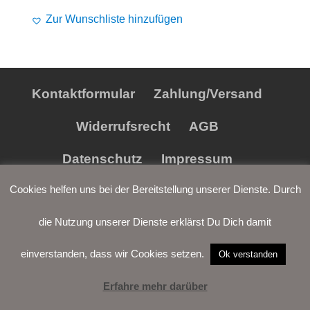
Alife and Kickin
Shorts
Jogginghose
Zur Wunschliste hinzufügen
Painful
Weste
Röcke
Queen Kerosin
Shorts
Kontaktformular
Zahlung/Versand
Reell Jeans
Leggings
Widerrufsrecht
AGB
Spiral
Jeans
Datenschutz
Impressum
Sullen Clothing
Cookies helfen uns bei der Bereitstellung unserer Dienste. Durch
die Nutzung unserer Dienste erklärst Du Dich damit
einverstanden, dass wir Cookies setzen.
Ok verstanden
Erfahre mehr darüber
LOGIN
WARENKORB
WUNSCH-
VERTRAG
LISTE
WIDERRUFEN