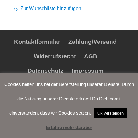
Alife and Kickin
Shorts
Jogginghose
Zur Wunschliste hinzufügen
Painful
Weste
Röcke
Queen Kerosin
Shorts
Kontaktformular
Zahlung/Versand
Reell Jeans
Leggings
Widerrufsrecht
AGB
Spiral
Jeans
Datenschutz
Impressum
Sullen Clothing
Cookies helfen uns bei der Bereitstellung unserer Dienste. Durch
die Nutzung unserer Dienste erklärst Du Dich damit
einverstanden, dass wir Cookies setzen.
Ok verstanden
Erfahre mehr darüber
LOGIN
WARENKORB
WUNSCH-
VERTRAG
LISTE
WIDERRUFEN